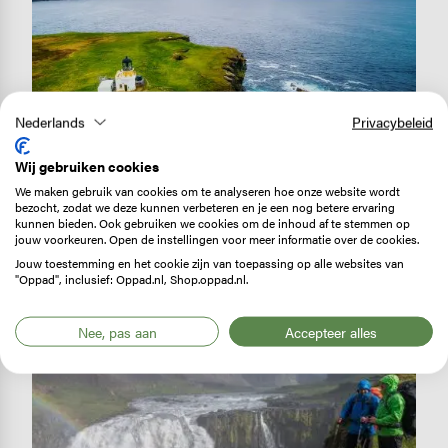
Nederlands
Privacybeleid
GEBIEDSINFORMATIE
Wandelen in Schotland: de
Wij gebruiken cookies
mooiste gebieden en routes
We maken gebruik van cookies om te analyseren hoe onze website wordt
bezocht, zodat we deze kunnen verbeteren en je een nog betere ervaring
kunnen bieden. Ook gebruiken we cookies om de inhoud af te stemmen op
Lees verder
jouw voorkeuren. Open de instellingen voor meer informatie over de cookies.
Jouw toestemming en het cookie zijn van toepassing op alle websites van
"Oppad", inclusief: Oppad.nl, Shop.oppad.nl.
Image
Nee, pas aan
Accepteer alles