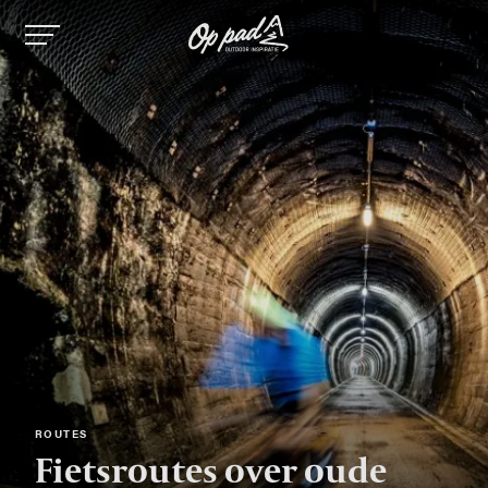
Image
Image
Image
Image
ROUTES
Fietsroutes over oude