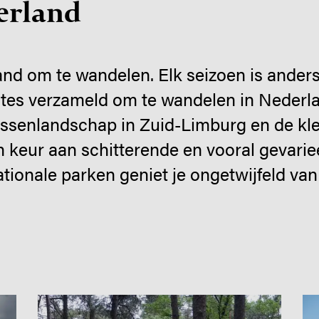
erland
land om te wandelen. Elk seizoen is ander
utes verzameld om te wandelen in Nederla
ssenlandschap in Zuid-Limburg en de kle
n keur aan schitterende en vooral gevar
ationale parken geniet je ongetwijfeld v
Image
Im