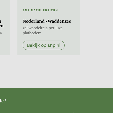
SNP NATUURREIZEN
n
Nederland - Waddenzee
en
zeilwandelreis per luxe
ls
platbodem
Bekijk op snp.nl
ie?