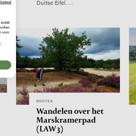
Duitse Eifel. …
beleid
 zodat
ruiken
Image
Im
n voor
",
ROUTES
Wandelen over het
Marskramerpad
(LAW 3)