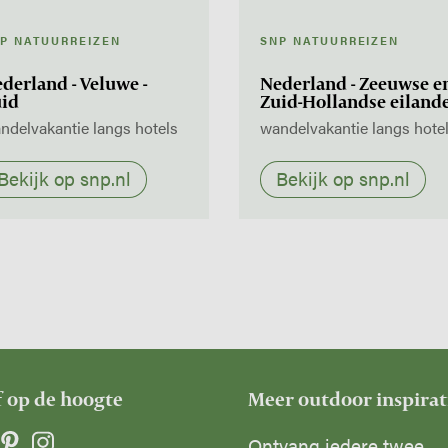
P NATUURREIZEN
SNP NATUURREIZEN
derland - Veluwe -
Nederland - Zeeuwse e
uid
Zuid-Hollandse eiland
ndelvakantie langs hotels
wandelvakantie langs hote
Bekijk op snp.nl
Bekijk op snp.nl
f op de hoogte
Meer outdoor inspirat
Ontvang iedere twee