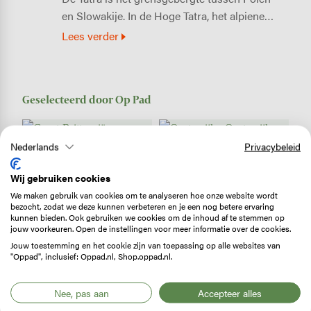
en Slowakije. In de Hoge Tatra, het alpiene…
Lees verder
Geselecteerd door Op Pad
Nederlands
Privacybeleid
Wij gebruiken cookies
SNP NATUURREIZEN
SNP NATUURREIZEN
We maken gebruik van cookies om te analyseren hoe onze website wordt
bezocht, zodat we deze kunnen verbeteren en je een nog betere ervaring
Groot-Brittannië -
Oostenrijk -
kunnen bieden. Ook gebruiken we cookies om de inhoud af te stemmen op
Cotswolds
Oostenrijkse Alpen
jouw voorkeuren. Open de instellingen voor meer informatie over de cookies.
tuinwandelvakantie
Wandelvakantie met
Jouw toestemming en het cookie zijn van toepassing op alle websites van
langs B&B's
eigen vervoer langs
"Oppad", inclusief: Oppad.nl, Shop.oppad.nl.
hotels
Nee, pas aan
Accepteer alles
Bekijk op snp.nl
Bekijk op snp.nl