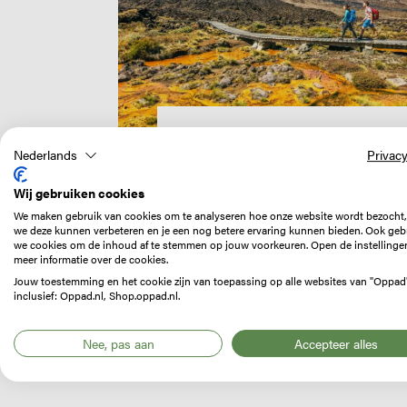
LANDENINFORMATIE
Wandelen in Nieuw-
Nederlands
Privacy
Zeeland: de mooiste
Wij gebruiken cookies
routes en praktische
We maken gebruik van cookies om te analyseren hoe onze website wordt bezocht,
we deze kunnen verbeteren en je een nog betere ervaring kunnen bieden. Ook geb
tips!
we cookies om de inhoud af te stemmen op jouw voorkeuren. Open de instellinge
meer informatie over de cookies.
Wie gaat wandelen in
Jouw toestemming en het cookie zijn van toepassing op alle websites van "Oppad
inclusief: Oppad.nl, Shop.oppad.nl.
Nieuw-Zeeland, krijgt hier
geen spijt van. Lees onze
Nee, pas aan
Accepteer alles
tips!