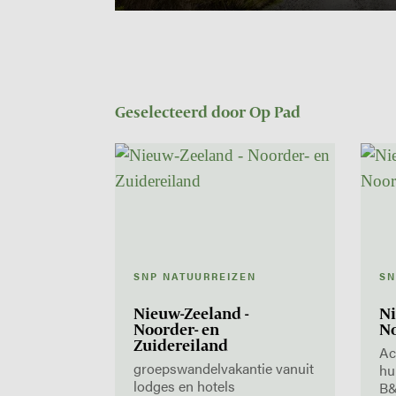
Geselecteerd door Op Pad
SNP NATUURREIZEN
SN
Nieuw-Zeeland -
Ni
Noorder- en
No
Zuidereiland
Ac
groepswandelvakantie vanuit
hu
lodges en hotels
B&