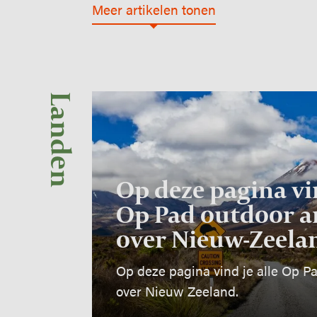
Meer artikelen tonen
Image
Landen
Op deze pagina vin
Op Pad outdoor a
over Nieuw-Zeela
Op deze pagina vind je alle Op Pa
over Nieuw Zeeland.