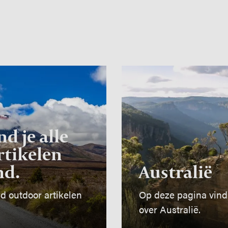
Image
d je alle
rtikelen
nd.
Australië
d outdoor artikelen
Op deze pagina vind 
over Australië.