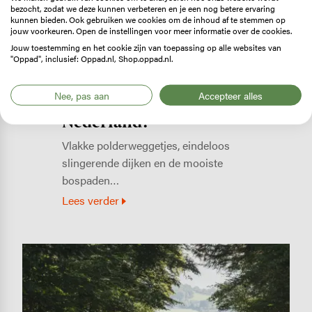
bezocht, zodat we deze kunnen verbeteren en je een nog betere ervaring
kunnen bieden. Ook gebruiken we cookies om de inhoud af te stemmen op
jouw voorkeuren. Open de instellingen voor meer informatie over de cookies.
Jouw toestemming en het cookie zijn van toepassing op alle websites van
"Oppad", inclusief: Oppad.nl, Shop.oppad.nl.
ROUTES
Op fietsvakantie? Bekijk de
Nee, pas aan
Accepteer alles
mooiste fietsroutes van
Nederland!
Vlakke polderweggetjes, eindeloos
slingerende dijken en de mooiste
bospaden…
Lees verder
Image