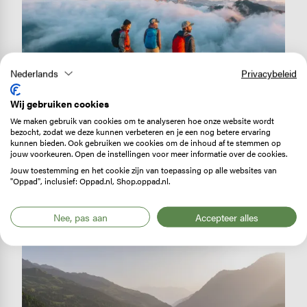
Nederlands
Privacybeleid
REISVERHAAL
Wij gebruiken cookies
Huttentocht: Trekking dei
We maken gebruik van cookies om te analyseren hoe onze website wordt
bezocht, zodat we deze kunnen verbeteren en je een nog betere ervaring
Laghetti
kunnen bieden. Ook gebruiken we cookies om de inhoud af te stemmen op
jouw voorkeuren. Open de instellingen voor meer informatie over de cookies.
De meest zuidelijke provincie van
Jouw toestemming en het cookie zijn van toepassing op alle websites van
Zwitserland, Ticino, is het decor van een…
"Oppad", inclusief: Oppad.nl, Shop.oppad.nl.
Lees verder
Nee, pas aan
Accepteer alles
Image