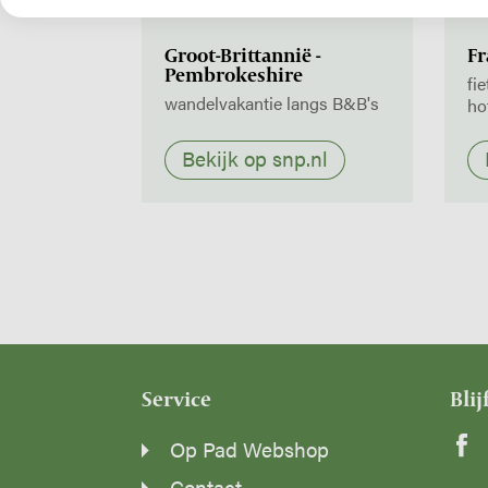
SNP NATUURREIZEN
SN
Groot-Brittannië -
Fr
Pembrokeshire
fi
wandelvakantie langs B&B's
ho
Bekijk op snp.nl
Service
Blij
Op Pad Webshop
Contact