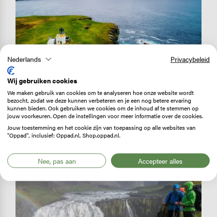
Nederlands
Privacybeleid
GEBIEDSINFORMATIE
Wandelen in Schotland: de
Wij gebruiken cookies
mooiste gebieden en routes
We maken gebruik van cookies om te analyseren hoe onze website wordt
bezocht, zodat we deze kunnen verbeteren en je een nog betere ervaring
kunnen bieden. Ook gebruiken we cookies om de inhoud af te stemmen op
Lees verder
jouw voorkeuren. Open de instellingen voor meer informatie over de cookies.
Jouw toestemming en het cookie zijn van toepassing op alle websites van
"Oppad", inclusief: Oppad.nl, Shop.oppad.nl.
Image
Nee, pas aan
Accepteer alles