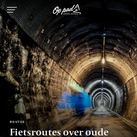
Image
Image
Image
Image
ROUTES
Fietsroutes over oude