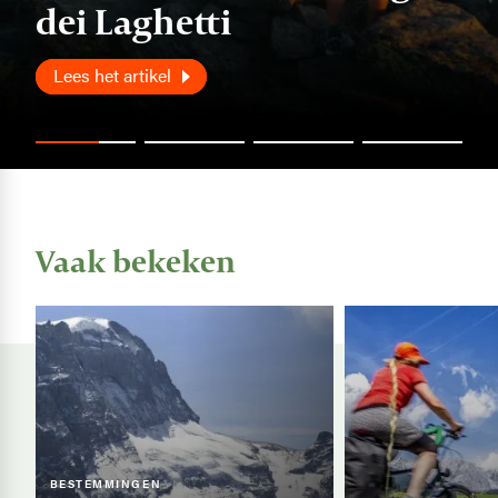
dei Laghetti
spoorwegen
Lees het artikel
Lees het artikel
Vaak bekeken
Image
Image
BESTEMMINGEN