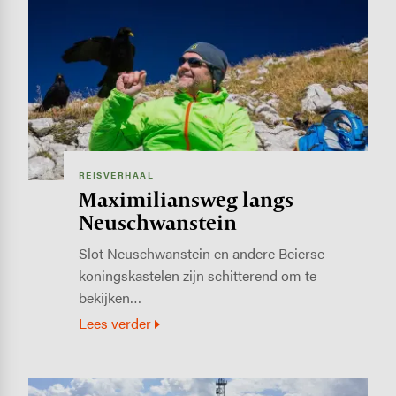
Image
REISVERHAAL
Maximiliansweg langs
Neuschwanstein
Slot Neuschwanstein en andere Beierse
koningskastelen zijn schitterend om te
bekijken…
Lees verder
Image