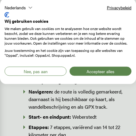
Wandeltip
De Hainichlandweg is dé wandeltocht om
Nederlands
Privacybeleid
Hainich National Park in alle rust te ontdekken.
De 139 kilometer lange rondwandeling neemt je
Wij gebruiken cookies
mee langs alle highlights van het UNESCO
We maken gebruik van cookies om te analyseren hoe onze website wordt
bezocht, zodat we deze kunnen verbeteren en je een nog betere ervaring
Werelderfgoed en het cultuurlandschap van
kunnen bieden. Ook gebruiken we cookies om de inhoud af te stemmen op
Natuurpark Eichsfeld-Hainich-Werra. Zo wandel
jouw voorkeuren. Open de instellingen voor meer informatie over de cookies.
Jouw toestemming en het cookie zijn van toepassing op alle websites van
je langs de Werra en delen van het voormalig
"Oppad", inclusief: Oppad.nl, Shop.oppad.nl.
IJzeren Gordijn. Aanrader!
Lengte:
139 kilometer
Nee, pas aan
Accepteer alles
Moeilijkheidsgraad:
gemiddeld
Navigeren:
de route is volledig gemarkeerd,
daarnaast is hij beschikbaar op kaart, als
wandelbeschrijving en als GPX track.
Start- en eindpunt:
Weberstedt
Etappes:
7 etappes, variërend van 14 tot 22
kilometer per dag