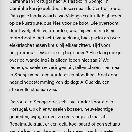
Caminha in Portugal naar A Pasaxe in Spanje. In
Caminha kun je ook doorsteken naar de Central-route.
Dan ga je landinwaarts, via Valença en Tui. Ik blijf liever
op de kustroute, dus kies voor de boot. Die overtocht
duurt welgeteld vijf minuten, waarbij we in een klein
motorbootje met acht wandelaars, backpacks en twee
elektrische fietsen knus bij elkaar zitten. Tijd voor
pelgrimpraat: ‘Waar ben jij begonnen? Hoe lang doe je
over de wandeling? Is alleen lopen niet saai?’. We
lachen, wisselen ervaringen uit, tellen blaren. Eenmaal
in Spanje is het een uur later en bloedheet. Snel door
naar eindbestemming van de dag: A Guarda, een
sfeervolle stad aan zee.
De route in Spanje doet echt niet onder voor die in
Portugal. Ook hier wisselen bossen, heuvelachtige
gebieden, wijngaarden, zee en stadjes elkaar af.
Regelmatig staat er een geit, koe, paard of een schaap
aan de kant van de weg. En dan, een paar kilometer