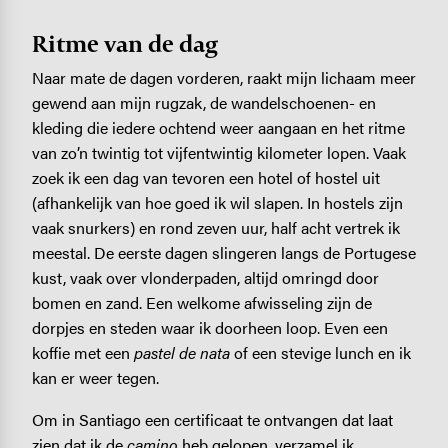
Ritme van de dag
Naar mate de dagen vorderen, raakt mijn lichaam meer
gewend aan mijn rugzak, de wandelschoenen- en
kleding die iedere ochtend weer aangaan en het ritme
van zo’n twintig tot vijfentwintig kilometer lopen. Vaak
zoek ik een dag van tevoren een hotel of hostel uit
(afhankelijk van hoe goed ik wil slapen. In hostels zijn
vaak snurkers) en rond zeven uur, half acht vertrek ik
meestal. De eerste dagen slingeren langs de Portugese
kust, vaak over vlonderpaden, altijd omringd door
bomen en zand. Een welkome afwisseling zijn de
dorpjes en steden waar ik doorheen loop. Even een
koffie met een
pastel de nata
of een stevige lunch en ik
kan er weer tegen.
Om in Santiago een certificaat te ontvangen dat laat
zien dat ik de
camino
heb gelopen, verzamel ik