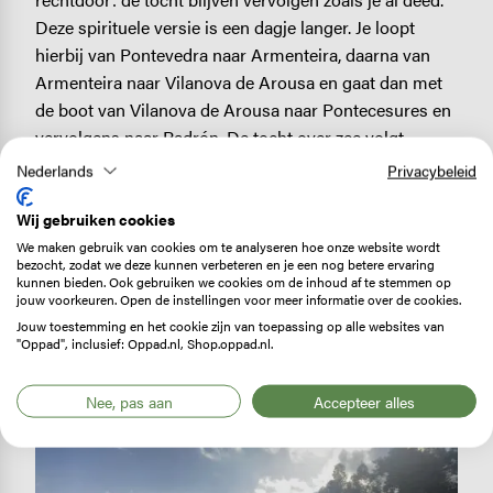
Deze spirituele versie is een dagje langer. Je loopt
hierbij van Pontevedra naar Armenteira, daarna van
Armenteira naar Vilanova de Arousa en gaat dan met
de boot van Vilanova de Arousa naar Pontecesures en
vervolgens naar Padrón. De tocht over zee volgt
dezelfde route als de overblijfselen van de apostel
Nederlands
Privacybeleid
Jacobus bij zijn aankomst in Galicië. Padrón, de een-
na-laatste stop op de
camino
, is een heilige plaats voor
Wij gebruiken cookies
velen en daarmee een mooie plek om te stoppen voor
We maken gebruik van cookies om te analyseren hoe onze website wordt
bezocht, zodat we deze kunnen verbeteren en je een nog betere ervaring
wandelaars. In de kathedraal vind je een gedenkplek
kunnen bieden. Ook gebruiken we cookies om de inhoud af te stemmen op
voor de heilige Jacobus en er zijn verschillende
jouw voorkeuren. Open de instellingen voor meer informatie over de cookies.
Jouw toestemming en het cookie zijn van toepassing op alle websites van
kloosters en kerken te bewonderen.
"Oppad", inclusief: Oppad.nl, Shop.oppad.nl.
Nee, pas aan
Accepteer alles
Image