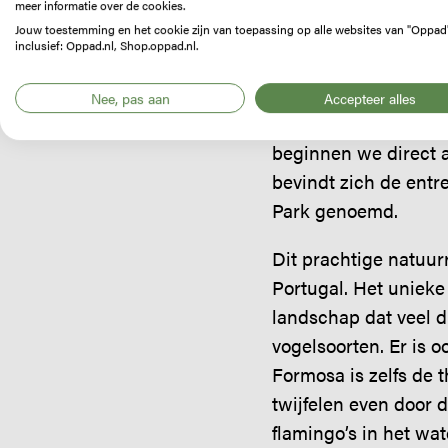
meer informatie over de cookies.
Jouw toestemming en het cookie zijn van toepassing op alle websites van "Oppad
Het reisverslag van 
inclusief: Oppad.nl, Shop.oppad.nl.
Etappe 1: Faro – 
Nee, pas aan
Accepteer alles
In de vroege middag 
beginnen we direct 
bevindt zich de entr
Park genoemd.
Dit prachtige natuur
Portugal. Het unieke
landschap dat veel d
vogelsoorten. Er is o
Formosa is zelfs de 
twijfelen even door d
flamingo’s in het wa