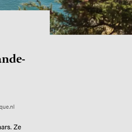
n­de­
que.nl
ars. Ze