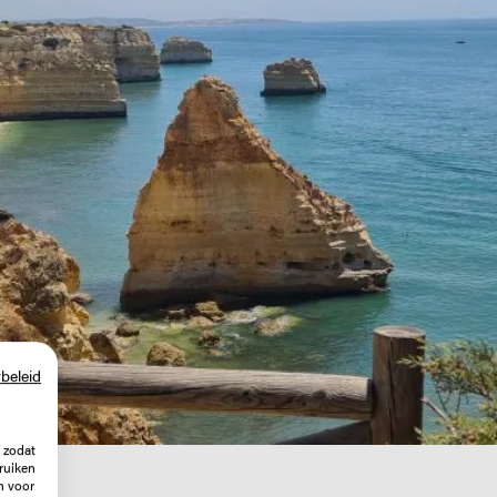
beleid
 zodat
ruiken
n voor