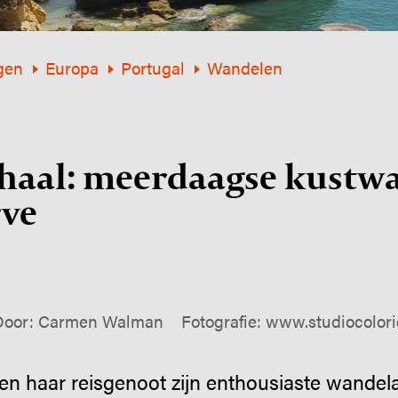
gen
Europa
Portugal
Wandelen
r­haal: meerdaagse kust­wa
rve
Door: Carmen Walman
Fotografie: www.studiocolori
 haar reisgenoot zijn enthousiaste wandela