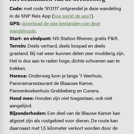
Code:
met code '913111' ontgrendel je deze wandeling
in de SNP Reis App (
hoe werkt de app?
).
GPS:
download de gpx-bestanden van deze
wandelroute
.
Start- en eindpunt:
NS Station Rhenen, gratis P&R.
Terrein:
Deels verhard, deels bospad en deels
grasland. Bij nat weer kunnen delen zeer modderig zijn.
Het is dus aan te raden hoge, dichte schoenen aan te
trekken.
Horeca:
Onderweg kom je langs 't Veerhuis,
Panoramarestaurant de Blaauwe Kamer,
Pannenkoekenhuis Grebbeberg en Cunera.
Hond mee:
Honden zijn niet toegestaan, ook niet
aangelijnd.
Bijzonderheden:
Een deel van de Blauwe Kamer kan
afgezet zijn als rustgebied voor dieren. De route kan
daarnaast met 1,5 kilometer verkort worden door de