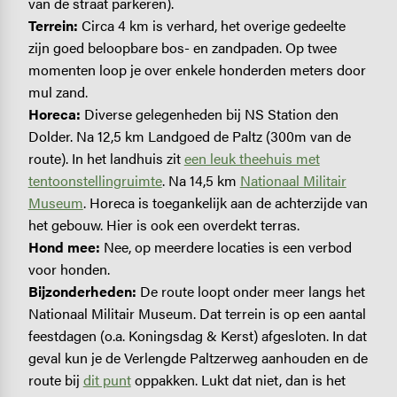
van de straat parkeren).
Terrein:
Circa 4 km is verhard, het overige gedeelte
zijn goed beloopbare bos- en zandpaden. Op twee
momenten loop je over enkele honderden meters door
mul zand.
Horeca:
Diverse gelegenheden bij NS Station den
Dolder. Na 12,5 km Landgoed de Paltz (300m van de
route). In het landhuis zit
een leuk theehuis met
tentoonstellingruimte
. Na 14,5 km
Nationaal Militair
Museum
. Horeca is toegankelijk aan de achterzijde van
het gebouw. Hier is ook een overdekt terras.
Hond mee:
Nee, op meerdere locaties is een verbod
voor honden.
Bijzonderheden:
De route loopt onder meer langs het
Nationaal Militair Museum. Dat terrein is op een aantal
feestdagen (o.a. Koningsdag & Kerst) afgesloten. In dat
geval kun je de Verlengde Paltzerweg aanhouden en de
route bij
dit punt
oppakken. Lukt dat niet, dan is het