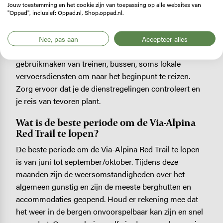
Jouw toestemming en het cookie zijn van toepassing op alle websites van
Hoe bereik je de route?
"Oppad", inclusief: Oppad.nl, Shop.oppad.nl.
De Via-Alpina Red Trail is goed bereikbaar met het
openbaar vervoer. Je kunt verschillende plaatsen langs
Nee, pas aan
Accepteer alles
de route gebruiken als startpunt en van daaruit
gebruikmaken van treinen, bussen, soms lokale
vervoersdiensten om naar het beginpunt te reizen.
Zorg ervoor dat je de dienstregelingen controleert en
je reis van tevoren plant.
Wat is de beste periode om de Via-Alpina
Red Trail te lopen?
De beste periode om de Via-Alpina Red Trail te lopen
is van juni tot september/oktober. Tijdens deze
maanden zijn de weersomstandigheden over het
algemeen gunstig en zijn de meeste berghutten en
accommodaties geopend. Houd er rekening mee dat
het weer in de bergen onvoorspelbaar kan zijn en snel