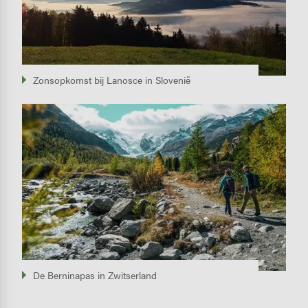
Zonsopkomst bij Lanosce in Slovenië
Image
De Berninapas in Zwitserland