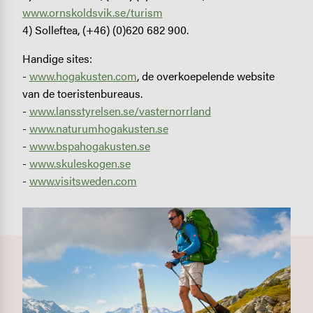
www.ornskoldsvik.se/turism
4) Solleftea, (+46) (0)620 682 900.
Handige sites:
-
www.hogakusten.com
, de overkoepelende website
van de toeristenbureaus.
-
www.lansstyrelsen.se/vasternorrland
-
www.naturumhogakusten.se
-
www.bspahogakusten.se
-
www.skuleskogen.se
-
www.visitsweden.com