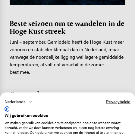
Beste seizoen om te wandelen in de
Hoge Kust streek
Juni – september. Gemiddeld heeft de Hoge Kust meer
zonuren en stabieler klimaat dan in Nederland, maar
vanwege de noordelijke ligging wel lagere gemiddelde
temperaturen, al valt dat verschil in de zomer
best mee.
Overnachten
Nederlands
Privacybeleid
Aan het begin, halverwege en aan het eind van de
wandelroute sliepen wij in comfortabele
stugas
Wij gebruiken cookies
(huisjes) op campings van de Zweedse
We maken gebruik van cookies om te analyseren hoe onze website wordt
campingorganisatie SCR. Op deze
website
kun je een
bezocht, zodat we deze kunnen verbeteren en je een nog betere ervaring
kunnen bieden. Ook gebruiken we cookies om de inhoud af te stemmen op
overzicht vinden van alle aangesloten campings in heel