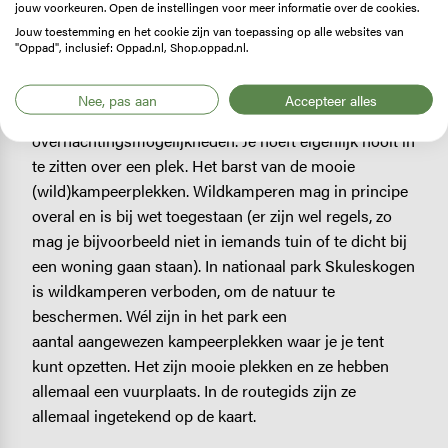
jouw voorkeuren. Open de instellingen voor meer informatie over de cookies.
Zweden. Onderweg sliepen we 1x in een herberg, twee
Jouw toestemming en het cookie zijn van toepassing op alle websites van
"Oppad", inclusief: Oppad.nl, Shop.oppad.nl.
keer in een natuurhut en 1x in een tent.
Wie een volledige kampeeruitrusting met zich
Nee, pas aan
Accepteer alles
meedraagt, heeft de meest ruime keus aan
overnachtingsmogelijkheden. Je hoeft eigenlijk nooit in
te zitten over een plek. Het barst van de mooie
(wild)kampeerplekken. Wildkamperen mag in principe
overal en is bij wet toegestaan (er zijn wel regels, zo
mag je bijvoorbeeld niet in iemands tuin of te dicht bij
een woning gaan staan). In nationaal park Skuleskogen
is wildkamperen verboden, om de natuur te
beschermen. Wél zijn in het park een
aantal aangewezen kampeerplekken waar je je tent
kunt opzetten. Het zijn mooie plekken en ze hebben
allemaal een vuurplaats. In de routegids zijn ze
allemaal ingetekend op de kaart.