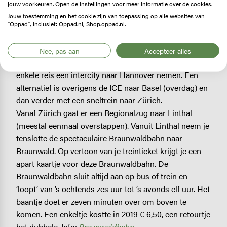
jouw voorkeuren. Open de instellingen voor meer informatie over de cookies.
moment van boeking (zes maanden van tevoren is
Jouw toestemming en het cookie zijn van toepassing op alle websites van
mogelijk) en het moment van reizen. Toeslag couchette
"Oppad", inclusief: Oppad.nl, Shop.oppad.nl.
€ 20,- p.p (zespersoons couchette) Informatie over de
Nightjet vind je op
Nightjet
of
www.nshispeed.nl
, T:
Nee, pas aan
Accepteer alles
(0900) 92 96. Vanuit Amsterdam kun je voor ca. € 30,-
enkele reis een intercity naar Hannover nemen. Een
alternatief is overigens de ICE naar Basel (overdag) en
dan verder met een sneltrein naar Zürich.
Vanaf Zürich gaat er een Regionalzug naar Linthal
(meestal eenmaal overstappen). Vanuit Linthal neem je
tenslotte de spectaculaire Braunwaldbahn naar
Braunwald. Op vertoon van je treinticket krijgt je een
apart kaartje voor deze Braunwaldbahn. De
Braunwaldbahn sluit altijd aan op bus of trein en
‘loopt’ van ’s ochtends zes uur tot ’s avonds elf uur. Het
baantje doet er zeven minuten over om boven te
komen. Een enkeltje kostte in 2019 € 6,50, een retourtje
het dubbele. Info:
Braunwaldbahn.