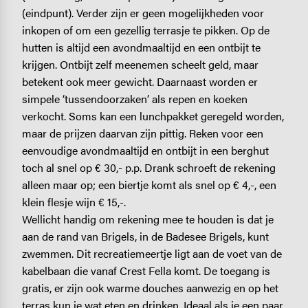
(eindpunt). Verder zijn er geen mogelijkheden voor
inkopen of om een gezellig terrasje te pikken. Op de
hutten is altijd een avondmaaltijd en een ontbijt te
krijgen. Ontbijt zelf meenemen scheelt geld, maar
betekent ook meer gewicht. Daarnaast worden er
simpele ‘tussendoorzaken’ als repen en koeken
verkocht. Soms kan een lunchpakket geregeld worden,
maar de prijzen daarvan zijn pittig. Reken voor een
eenvoudige avondmaaltijd en ontbijt in een berghut
toch al snel op € 30,- p.p. Drank schroeft de rekening
alleen maar op; een biertje komt als snel op € 4,-, een
klein flesje wijn € 15,-.
Wellicht handig om rekening mee te houden is dat je
aan de rand van Brigels, in de Badesee Brigels, kunt
zwemmen. Dit recreatiemeertje ligt aan de voet van de
kabelbaan die vanaf Crest Fella komt. De toegang is
gratis, er zijn ook warme douches aanwezig en op het
terras kun je wat eten en drinken. Ideaal als je een paar