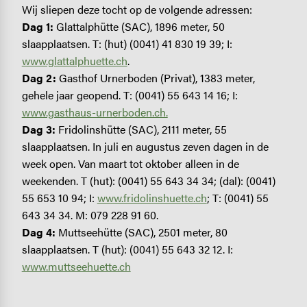
Wij sliepen deze tocht op de volgende adressen:
Dag 1:
Glattalphütte (SAC), 1896 meter, 50
slaapplaatsen. T: (hut) (0041) 41 830 19 39; I:
www.glattalphuette.ch
.
Dag 2:
Gasthof Urnerboden (Privat), 1383 meter,
gehele jaar geopend. T: (0041) 55 643 14 16; I:
www.gasthaus-urnerboden.ch.
Dag 3:
Fridolinshütte (SAC), 2111 meter, 55
slaapplaatsen. In juli en augustus zeven dagen in de
week open. Van maart tot oktober alleen in de
weekenden. T (hut): (0041) 55 643 34 34; (dal): (0041)
55 653 10 94; I:
www.fridolinshuette.ch
; T: (0041) 55
643 34 34. M: 079 228 91 60.
Dag 4:
Muttseehütte (SAC), 2501 meter, 80
slaapplaatsen. T (hut): (0041) 55 643 32 12. I:
www.muttseehuette.ch