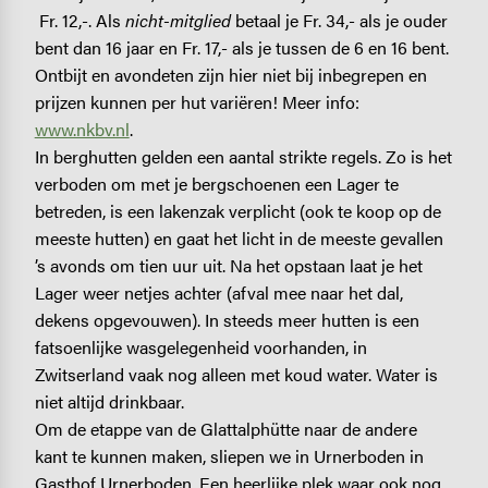
Fr. 12,-. Als
nicht-mitglied
betaal je Fr. 34,- als je ouder
bent dan 16 jaar en Fr. 17,- als je tussen de 6 en 16 bent.
Ontbijt en avondeten zijn hier niet bij inbegrepen en
prijzen kunnen per hut variëren! Meer info:
www.nkbv.nl
.
In berghutten gelden een aantal strikte regels. Zo is het
verboden om met je bergschoenen een Lager te
betreden, is een lakenzak verplicht (ook te koop op de
meeste hutten) en gaat het licht in de meeste gevallen
’s avonds om tien uur uit. Na het opstaan laat je het
Lager weer netjes achter (afval mee naar het dal,
dekens opgevouwen). In steeds meer hutten is een
fatsoenlijke wasgelegenheid voorhanden, in
Zwitserland vaak nog alleen met koud water. Water is
niet altijd drinkbaar.
Om de etappe van de Glattalphütte naar de andere
kant te kunnen maken, sliepen we in Urnerboden in
Gasthof Urnerboden. Een heerlijke plek waar ook nog