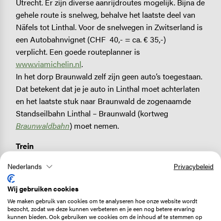
Utrecht. Er zijn diverse aanrijdroutes mogelijk. Bijna de
gehele route is snelweg, behalve het laatste deel van
Näfels tot Linthal. Voor de snelwegen in Zwitserland is
een Autobahnvignet (CHF 40,- = ca. € 35,-)
verplicht. Een goede routeplanner is
www.viamichelin.nl
.
In het dorp Braunwald zelf zijn geen auto’s toegestaan.
Dat betekent dat je je auto in Linthal moet achterlaten
en het laatste stuk naar Braunwald de zogenaamde
Standseilbahn Linthal – Braunwald (kortweg
Braunwaldbahn
) moet nemen.
Trein
Heen:
De nachttrein Nightjet 401 rijdt in ca. 9 uur van
Nederlands
Privacybeleid
Hannover naar Zürich. De trein vertrekt dagelijks om
23.26 uur uit Hannover en is de volgende ochtend om
Wij gebruiken cookies
09.05 in Zürich. Slapen doe je in couchettes (vanaf 2-
We maken gebruik van cookies om te analyseren hoe onze website wordt
tot 6- persoons) of in een bed. Prijs vanaf € 30,- voor
bezocht, zodat we deze kunnen verbeteren en je een nog betere ervaring
kunnen bieden. Ook gebruiken we cookies om de inhoud af te stemmen op
een enkele reis per persoon, zeer afhankelijk van het