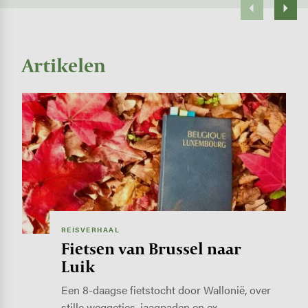
Artikelen
Image
REISVERHAAL
Fietsen van Brussel naar
Luik
Een 8-daagse fietstocht door Wallonië, over
stille weggetjes, jaagpaden en ex…