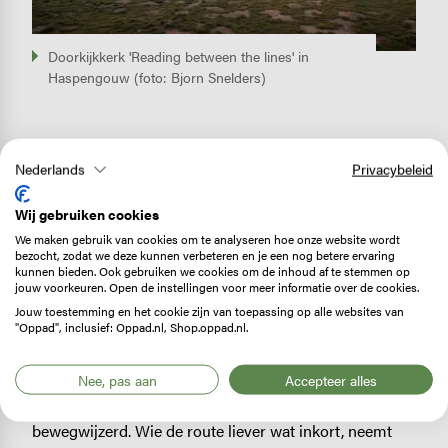
Doorkijkkerk 'Reading between the lines' in
Haspengouw (foto: Bjorn Snelders)
3.
Landschapspark
Maasvallei
Nederlands
Privacybeleid
De grens tussen Nederlands en Belgisch Limburg is
zo’n 40 kilometer lang, en daartussen stroomt een van
Wij gebruiken cookies
de bekendste rivieren van de lage landen: de Maas.
We maken gebruik van cookies om te analyseren hoe onze website wordt
Precies in dat grensgebied ligt RivierPark Maasvallei,
bezocht, zodat we deze kunnen verbeteren en je een nog betere ervaring
kunnen bieden. Ook gebruiken we cookies om de inhoud af te stemmen op
een grensoverschrijdend landschapspark waar
jouw voorkeuren. Open de instellingen voor meer informatie over de cookies.
rivierlandschap afwisselt met fotogeniek Maasdorpjes
Jouw toestemming en het cookie zijn van toepassing op alle websites van
"Oppad", inclusief: Oppad.nl, Shop.oppad.nl.
en prachtige natuur. Er is een
grensoverschrijdende
langeafstandswandeling
van 137 kilometer die alle elf
gemeenten in de Maasvallei met elkaar verbindt. Die
Nee, pas aan
Accepteer alles
wandeling is in beide richtingen duidelijk
bewegwijzerd. Wie de route liever wat inkort, neemt