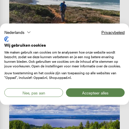
Nederlands
Privacybeleid
ROUTES
De mooiste
Wij gebruiken cookies
kustwandelingen van
We maken gebruik van cookies om te analyseren hoe onze website wordt
Europa
bezocht, zodat we deze kunnen verbeteren en je een nog betere ervaring
kunnen bieden. Ook gebruiken we cookies om de inhoud af te stemmen op
Wandelen langs het water verveelt nooit.
jouw voorkeuren. Open de instellingen voor meer informatie over de cookies.
Zeker niet als het water botst en beukt op…
Jouw toestemming en het cookie zijn van toepassing op alle websites van
"Oppad", inclusief: Oppad.nl, Shop.oppad.nl.
Lees verder
Nee, pas aan
Accepteer alles
Image