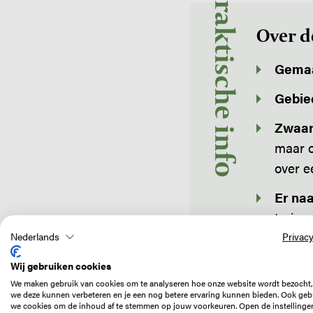
Praktische info
Over d
Gemaa
Gebie
Zwaar
maar o
over e
Er naa
trein 
Vanaf 
Nederlands
Privacy
Beste
Wij gebruiken cookies
We maken gebruik van cookies om te analyseren hoe onze website wordt bezocht,
(meest
we deze kunnen verbeteren en je een nog betere ervaring kunnen bieden. Ook geb
school
we cookies om de inhoud af te stemmen op jouw voorkeuren. Open de instellinge