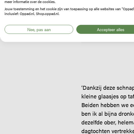
meer informatie over de cookies.
het sl
Jouw toestemming en het cookie zijn van toepassing op alle websites van "Oppad
inclusief: Oppad.nl, Shop.oppad.nl.
septem
in de 
Nee, pas aan
Accepteer alles
‘Dankzij deze schnap
kleine glaasjes op ta
Beiden hebben we ee
ben ik al bijna dron
dezelfde ober, hele
dagtochten vertrekk