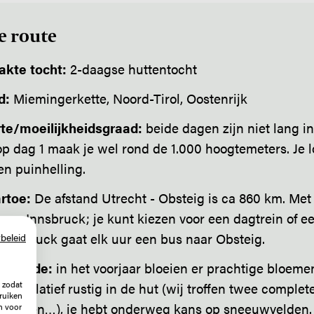
e route
kte tocht:
2-daagse huttentocht
d:
Miemingerkette, Noord-Tirol, Oostenrijk
te/moeilijkheidsgraad:
beide dagen zijn niet lang in
p dag 1 maak je wel rond de 1.000 hoogtemeters. Je l
en puinhelling.
rtoe:
De afstand Utrecht - Obsteig is ca 860 km. Met 
naar Innsbruck; je kunt kiezen voor een dagtrein of ee
Innsbruck gaat elk uur een bus naar Obsteig.
beleid
 periode:
in het voorjaar bloeien er prachtige bloemen
 zodat
al!) relatief rustig in de hut (wij troffen twee complet
ruiken
klassen…), je hebt onderweg kans op sneeuwvelden. 
n voor