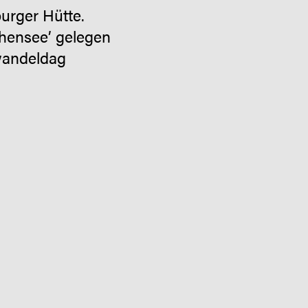
urger Hütte.
chensee’ gelegen
 wandeldag