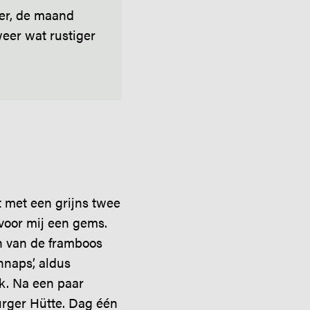
mer, de maand
weer wat rustiger
t met een grijns twee
 voor mij een gems.
n van de framboos
hnaps’, aldus
k. Na een paar
rger Hütte. Dag één