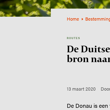
Home
Bestemmin
ROUTES
De Duitse
bron naa
13 maart 2020
Door
De Donau is een v