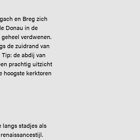
igach en Breg zich
 de Donau in de
fs geheel verdwenen.
ngs de zuidrand van
 Tip: de abdij van
en prachtig uitzicht
de hoogste kerktoren
 langs stadjes als
enaissancestijl.