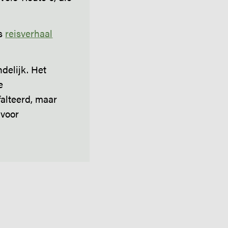
s
reisverhaal
delijk. Het
e
falteerd, maar
 voor