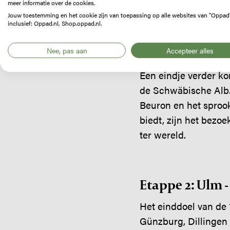
meer informatie over de cookies.
Etappe 1: Dona
Jouw toestemming en het cookie zijn van toepassing op alle websites van "Oppad
inclusief: Oppad.nl, Shop.oppad.nl.
De Donau-fietsroute 
verenigen tot de pri
Nee, pas aan
Accepteer alles
‘Donauversinkung’ in
Een eindje verder ko
de Schwäbische Alb. J
Beuron en het sprook
biedt, zijn het bezo
ter wereld.
Etappe 2: Ulm -
Het einddoel van de 
Günzburg, Dillingen 