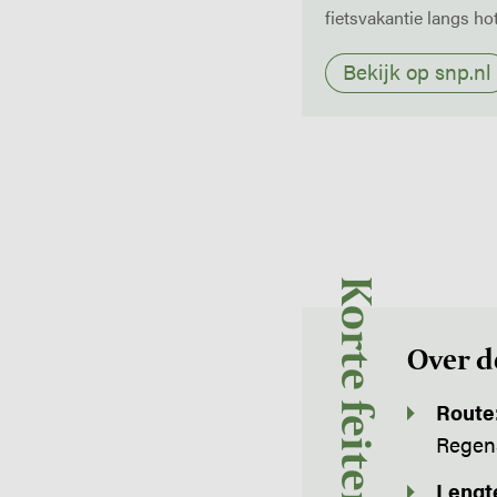
fietsvakantie langs ho
Bekijk op snp.nl
Korte feiten
Over 
Route
Regen
Lengt