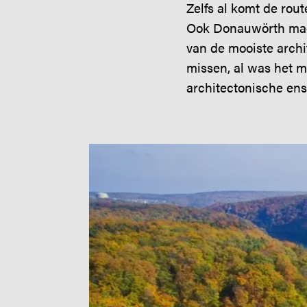
Zelfs al komt de rout
Ook Donauwörth mag j
van de mooiste arch
missen, al was het m
architectonische en
Image