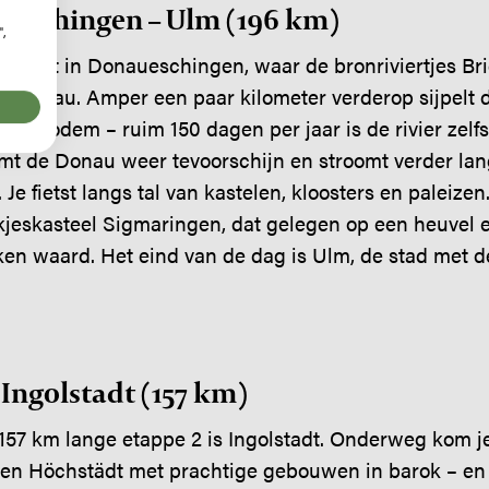
ueschingen – Ulm (196 km)
",
begint in Donaueschingen, waar de bronriviertjes Br
lle Donau. Amper een paar kilometer verderop sijpelt
 de bodem – ruim 150 dagen per jaar is de rivier zel
mt de Donau weer tevoorschijn en stroomt verder la
e fietst langs tal van kastelen, kloosters en paleizen.
jeskasteel Sigmaringen, dat gelegen op een heuvel e
eken waard. Het eind van de dag is Ulm, de stad met 
 Ingolstadt (157 km)
157 km lange etappe 2 is Ingolstadt. Onderweg kom je
en Höchstädt met prachtige gebouwen in barok – en r