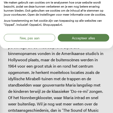
We maken gebruik van cookies om te analyseren hoe onze website wordt
bezocht, zodat we deze kunnen verbeteren en je een nog betere ervaring
kunnen bieden. Ook gebruiken we cookies om de inhoud af te stemmen op
jouw voorkeuren. Open de instellingen voor meer informatie over de cookies.
Speuren naar The Sound of Music
Jouw toestemming en het cookie zijn van toepassing op alle websites van
"Oppad", inclusief: Oppad.nl, Shop.oppad.nl.
Wie de beroemdste eindejaarsfilm aller tijden kent,
weet het: naast Julie Andrews en Christopher
Nee, pas aan
Accepteer alles
Plummer is de stad Salzburg hét belangrijkste
personage uit de musicalprent. Bijna alle
binnenopnames vonden in de Amerikaanse studio’s in
Hollywood plaats, maar de buitenscènes werden in
1964 voor een groot stuk in en rond het centrum
opgenomen. Je herkent moeiteloos locaties zoals de
idyllische Mirabell-tuinen met de trappen en de
standbeelden waar gouvernante Maria langsliep met
de kinderen terwijl ze de klassieker ‘Do-re-mi’ zongen.
Of het Nonnbergklooster, waar Maria intrad en snel
weer buitenliep. Wil je nog wat meer weten over de
ontstaansgeschiedenis, dan is ‘The Sound of Music