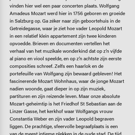
vinden hier wel een paar concerten plaats. Wolfgang
Amadeus Mozart werd hier in 1756 geboren en groeide
in Salzburg op. Ga zéker naar zijn geboortehuis in de
Getreidegasse, waar je ziet hoe vader Leopold Mozart
in een relatief klein appartement zijn twee kinderen
opvoedde. Brieven en documenten vertellen het
verhaal van het muzikale wonderkind dat op z’n vijfde
al piano en viool speelde, en op z’n achtste zijn eerste
composities schreef. Zelfs een haarlok en de
portefeuille van Wolfgang zijn bewaard gebleven! Het
fascinerende Mozart Wohnhaus, waar de jonge Mozart
nadien woonde, gaat dieper in op zijn muziek,
partituren en zijn reizende leven. Maar onze absolute
Mozart-geheimtip is het Friedhof St Sebastian aan de
Linzer Gasse, het kerkhof waar Wolfgangs vrouw
Constantia Weber en zijn vader Leopold begraven
liggen. De prachtige, sfeervolle begraafplaats is een
van de meest intieme plekken in de oude stad. De tijd