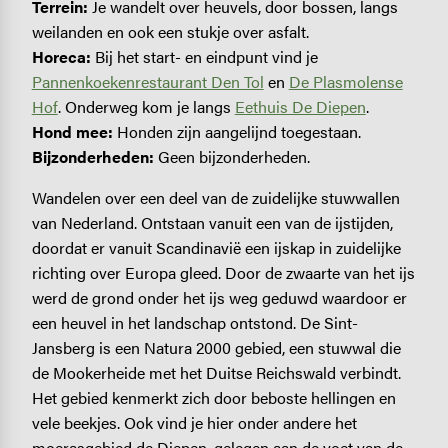
Terrein:
Je wandelt over heuvels, door bossen, langs
weilanden en ook een stukje over asfalt.
Horeca:
Bij het start- en eindpunt vind je
Pannenkoekenrestaurant Den Tol
en
De Plasmolense
Hof
. Onderweg kom je langs
Eethuis De Diepen
.
Hond mee:
Honden zijn aangelijnd toegestaan.
Bijzonderheden:
Geen bijzonderheden.
Wandelen over een deel van de zuidelijke stuwwallen
van Nederland. Ontstaan vanuit een van de ijstijden,
doordat er vanuit Scandinavië een ijskap in zuidelijke
richting over Europa gleed. Door de zwaarte van het ijs
werd de grond onder het ijs weg geduwd waardoor er
een heuvel in het landschap ontstond. De Sint-
Jansberg is een Natura 2000 gebied, een stuwwal die
de Mookerheide met het Duitse Reichswald verbindt.
Het gebied kenmerkt zich door beboste hellingen en
vele beekjes. Ook vind je hier onder andere het
moerasgebied de Diepen, gelegen aan de voet van de