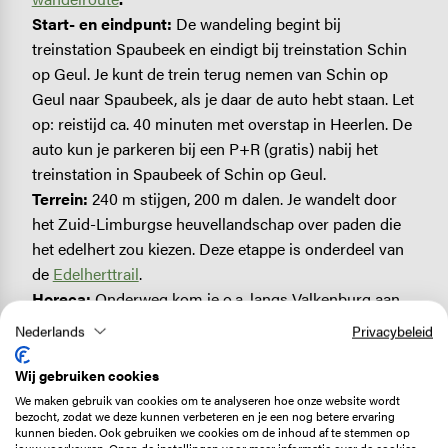
Start- en eindpunt:
De wandeling begint bij
treinstation Spaubeek en eindigt bij treinstation Schin
op Geul. Je kunt de trein terug nemen van Schin op
Geul naar Spaubeek, als je daar de auto hebt staan. Let
op: reistijd ca. 40 minuten met overstap in Heerlen. De
auto kun je parkeren bij een P+R (gratis) nabij het
treinstation in Spaubeek of Schin op Geul.
Terrein:
240 m stijgen, 200 m dalen. Je wandelt door
het Zuid-Limburgse heuvellandschap over paden die
het edelhert zou kiezen. Deze etappe is onderdeel van
de
Edelherttrail
.
Horeca:
Onderweg kom je o.a. langs Valkenburg aan
de Geul waar je even bij kunt komen op een terras.
Nederlands
Privacybeleid
Hond mee:
Honden zijn aangelijnd toegestaan.
Bijzonderheden:
Geen bijzonderheden.
Wij gebruiken cookies
We maken gebruik van cookies om te analyseren hoe onze website wordt
In Spaubeek ervaar je het Zuid-Limburgse heuvelland.
bezocht, zodat we deze kunnen verbeteren en je een nog betere ervaring
kunnen bieden. Ook gebruiken we cookies om de inhoud af te stemmen op
Je loopt omhoog door holle wegen met fraaie dikke
jouw voorkeuren. Open de instellingen voor meer informatie over de cookies.