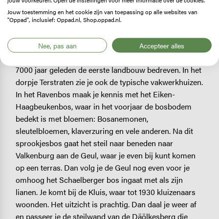
met klimop behangen eiken, dikke beuken, zoete
Jouw toestemming en het cookie zijn van toepassing op alle websites van
kersen en hoge essen. Dassen graven hier hun
"Oppad", inclusief: Oppad.nl, Shop.oppad.nl.
burchten in de löss-bodem. Boven kom je op het
plateau, waar op de vruchtbare grond grote akkers
Nee, pas aan
Accepteer alles
liggen en bijbehorende grote carréhoeves. Hier werd
7000 jaar geleden de eerste landbouw bedreven. In het
dorpje Terstraten zie je ook de typische vakwerkhuizen.
In het Ravenbos maak je kennis met het Eiken-
Haagbeukenbos, waar in het voorjaar de bosbodem
bedekt is met bloemen: Bosanemonen,
sleutelbloemen, klaverzuring en vele anderen. Na dit
sprookjesbos gaat het steil naar beneden naar
Valkenburg aan de Geul, waar je even bij kunt komen
op een terras. Dan volg je de Geul nog even voor je
omhoog het Schaelberger bos ingaat met als zijn
lianen. Je komt bij de Kluis, waar tot 1930 kluizenaars
woonden. Het uitzicht is prachtig. Dan daal je weer af
en passeer je de steilwand van de Däölkesberg die