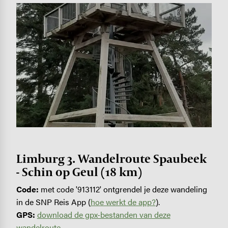
Image
Limburg 3. Wandelroute Spaubeek
- Schin op Geul (18 km)
Code:
met code '913112' ontgrendel je deze wandeling
in de SNP Reis App (
hoe werkt de app?
).
GPS:
download de gpx-bestanden van deze
wandelroute
.