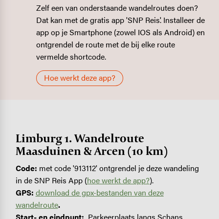
Zelf een van onderstaande wandelroutes doen?
Dat kan met de gratis app 'SNP Reis'. Installeer de
app op je Smartphone (zowel IOS als Android) en
ontgrendel de route met de bij elke route
vermelde shortcode.
Hoe werkt deze app?
Limburg 1. Wandelroute
Maasduinen & Arcen (10 km)
Code:
met code '913112' ontgrendel je deze wandeling
in de SNP Reis App (
hoe werkt de app?
).
GPS:
download de gpx-bestanden van deze
wandelroute
.
Start- en eindpunt:
Parkeerplaats langs Schans,