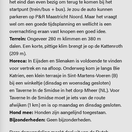
het eind dan even bezig om terug te komen bij het
startpunt (trein/bus + bus). Je zou de auto kunnen
parkeren op P&R Maastricht Noord. Maar het vraagt
wel om een goede tijdsplanning en wellicht is een
overnachting eraan vast knopen een goed idee.
Terrein:
Ongeveer 280 m klimmen en 380 m
dalen. Een korte, pittige klim brengt je op de Kattenroth
(209 m).
Horeca:
In Eijsden en Slenaken is voldoende te vinden
voor vertrek en na afloop. Onderweg kom je langs Bie
Katrien, een klein terrasje in Sint-Martens-Voeren (B)
bij een winkeltje (dinsdag en woensdag gesloten)
en Taverne In de Smidse in het dorp Mheer (NL). Voor
Taverne In de Smidse moet je iets van de route
afwijken (1 km) en is op maandag en dinsdag gesloten.
Hond mee:
Honden zijn aangelijnd toegestaan.
Bijzonderheden:
Geen bijzonderheden.
Deze dagwandeling maakt deel uit van de Dutch