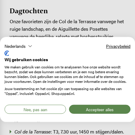
Dagtochten
Onze favorieten zijn de Col de la Terrasse vanwege het
ruige landschap, en de Aiguillette des Posettes
vanwege de heerlijke, relaxte met bosbesstruikjes
begroeide graat en het schaduwrijke bos. Maar ja, dan
Nederlands
Privacybeleid
sla je de magnifieke kuitenbijter Mont Buet over,
evenals het Grand Balcon Nord. Vanzelfsprekend is het
Wij gebruiken cookies
uitzicht vanaf alle wandelingen adembenemend. We
We maken gebruik van cookies om te analyseren hoe onze website wordt
bezocht, zodat we deze kunnen verbeteren en je een nog betere ervaring
noemen nu wel de langste wandelingen, maar gelukkig
kunnen bieden. Ook gebruiken we cookies om de inhoud af te stemmen op
zijn er ook kortere wandelingen die eveneens prachtig
jouw voorkeuren. Open de instellingen voor meer informatie over de cookies.
zijn (Grand Balcon Nord (T2, 7.45 uur (drastisch in te
Jouw toestemming en het cookie zijn van toepassing op alle websites van
"Oppad", inclusief: Oppad.nl, Shop.oppad.nl.
korten d.m.v. kabelbaan, 1.300 m stijgen/dalen), Refuge
de Bellachat (T3, 4.15 uur, 700 m klimmen, 375 m
Nee, pas aan
Accepteer alles
dalen), Chalet de la Floria (T1, 2 uur, 280 m
stijgen/dalen)).
Col de la Terrasse
: T3, 7.30 uur, 1450 m stijgen/dalen.