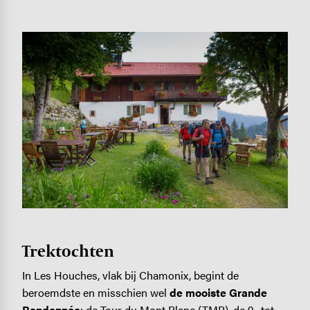
Image
Trektochten
In Les Houches, vlak bij Chamonix, begint de
beroemdste en misschien wel
de mooiste Grande
Randonnée
: de Tour du Mont Blanc (TMB), de 9- tot