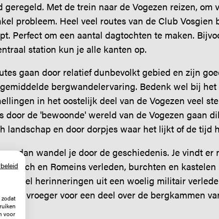
ed geregeld. Met de trein naar de Vogezen reizen, om 
kel probleem. Heel veel routes van de Club Vosgien 
tapt. Perfect om een aantal dagtochten te maken. Bijvo
ntraal station kun je alle kanten op.
es gaan door relatief dunbevolkt gebied en zijn goe
gemiddelde bergwandelervaring. Bedenk wel bij het 
llingen in het oostelijk deel van de Vogezen veel stei
s door de 'bewoonde' wereld van de Vogezen gaan di
h landschap en door dorpjes waar het lijkt of de tijd h
zen dan wandel je door de geschiedenis. Je vindt er n
Keltisch en Romeins verleden, burchten en kastelen 
beleid
en veel herinneringen uit een woelig militair verled
nd liep vroeger voor een deel over de bergkammen va
 zodat
ruiken
n voor