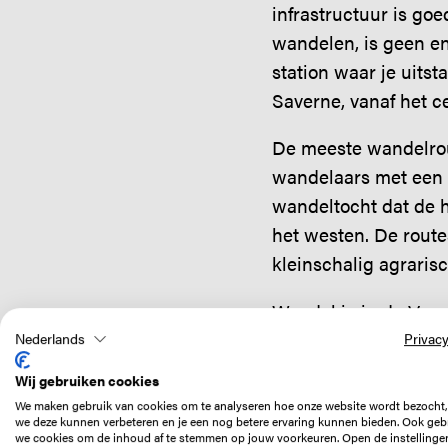
infrastructuur is go
wandelen, is geen en
station waar je uits
Saverne, vanaf het ce
De meeste wandelrout
wandelaars met een 
wandeltocht dat de he
het westen. De route
kleinschalig agrarisc
Wandel je in de Voge
monumenten uit een 
Nederlands
Privacy
latere middeleeuwen 
Wij gebruiken cookies
Frankrijk en Duitsla
We maken gebruik van cookies om te analyseren hoe onze website wordt bezocht,
we deze kunnen verbeteren en je een nog betere ervaring kunnen bieden. Ook geb
we cookies om de inhoud af te stemmen op jouw voorkeuren. Open de instellinge