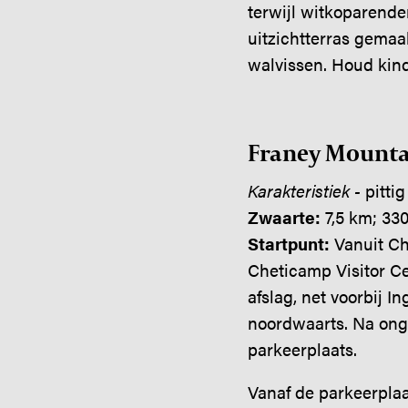
terwijl witkoparende
uitzichtterras gemaak
walvissen. Houd kind
Franey Mountai
Karakteristiek -
pitti
Zwaarte:
7,5 km; 33
Startpunt:
Vanuit Ch
Cheticamp Visitor Ce
afslag, net voorbij I
noordwaarts. Na onge
parkeerplaats.
Vanaf de parkeerplaat