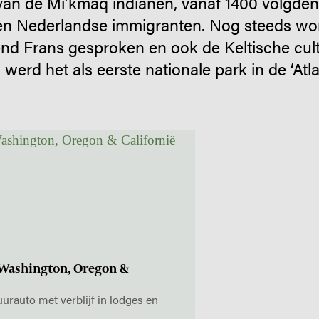
an de Mi’kmaq indianen, vanaf 1400 volgden 
en Nederlandse immigranten. Nog steeds wo
d Frans gesproken en ook de Keltische cult
werd het als eerste nationale park in de ‘Atl
 Washington, Oregon &
urauto met verblijf in lodges en