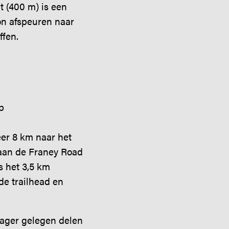
t (400 m) is een
zon afspeuren naar
ffen.
p
er 8 km naar het
t aan de Franey Road
s het 3,5 km
de trailhead en
 lager gelegen delen