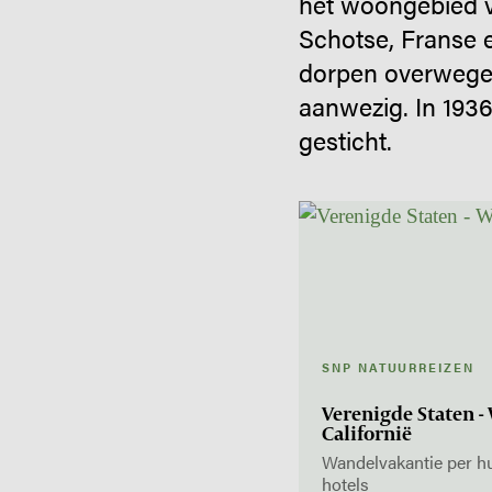
het woongebied v
Schotse, Franse 
dorpen overwegen
aanwezig. In 1936 
gesticht.
SNP NATUURREIZEN
Verenigde Staten -
Californië
Wandelvakantie per hu
hotels