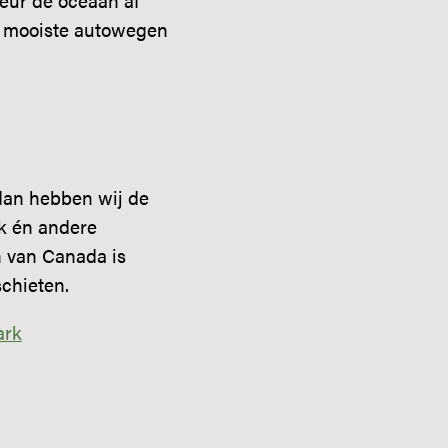
eur de oceaan af
de mooiste autowegen
 dan hebben wij de
rk én andere
n van Canada is
schieten.
ark