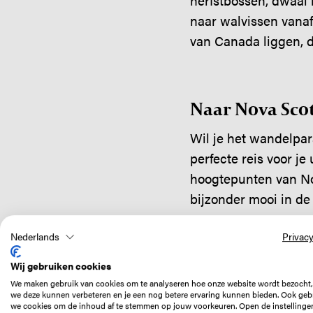
herfstbossen, dwaal 
naar walvissen vanaf
van Canada liggen, de
Naar Nova Sco
Wil je het wandelpar
perfecte reis voor je
hoogtepunten van Nov
bijzonder mooi in de 
Verken de oostku
Nederlands
Privacy
Wij gebruiken cookies
We maken gebruik van cookies om te analyseren hoe onze website wordt bezocht,
we deze kunnen verbeteren en je een nog betere ervaring kunnen bieden. Ook geb
we cookies om de inhoud af te stemmen op jouw voorkeuren. Open de instellinge
Tips voor dag