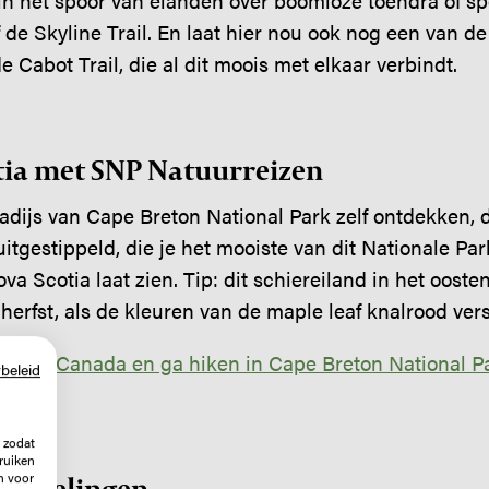
in het spoor van elanden over boomloze toendra of sp
 de Skyline Trail. En laat hier nou ook nog een van 
 Cabot Trail, die al dit moois met elkaar verbindt.
tia met SNP Natuurreizen
adijs van Cape Breton National Park zelf ontdekken,
 uitgestippeld, die je het mooiste van dit Nationale Pa
a Scotia laat zien. Tip: dit schiereiland in het ooste
herfst, als de kleuren van de maple leaf knalrood ver
st van Canada en ga hiken in Cape Breton National P
beleid
 zodat
ruiken
n voor
wandelingen