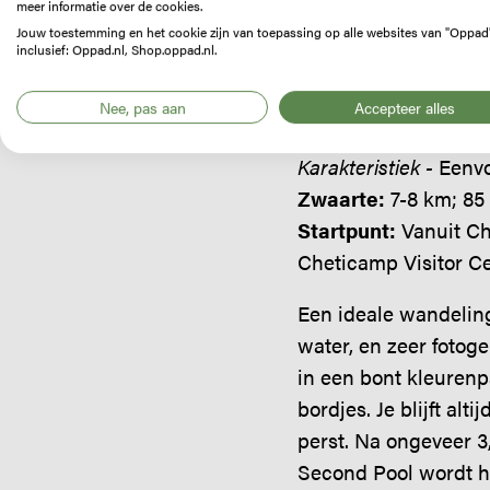
meer informatie over de cookies.
Jouw toestemming en het cookie zijn van toepassing op alle websites van "Oppad
inclusief: Oppad.nl, Shop.oppad.nl.
Nee, pas aan
Accepteer alles
Salmon Pools
Karakteristiek -
Eenvo
Zwaarte:
7-8 km; 85
Startpunt:
Vanuit Ch
Cheticamp Visitor Ce
Een ideale wandelin
water, en zeer fotoge
in een bont kleurenp
bordjes. Je blijft al
perst. Na ongeveer 3,
Second Pool wordt he