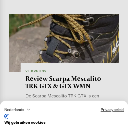
Image
UITRUSTING
Review Scarpa Mescalito
TRK GTX & GTX WMN
De Scarpa Mescalito TRK GTX is een
categorie-B wandelschoen met veel
Nederlands
Privacybeleid
bescherming…
Lees verder
Wij gebruiken cookies