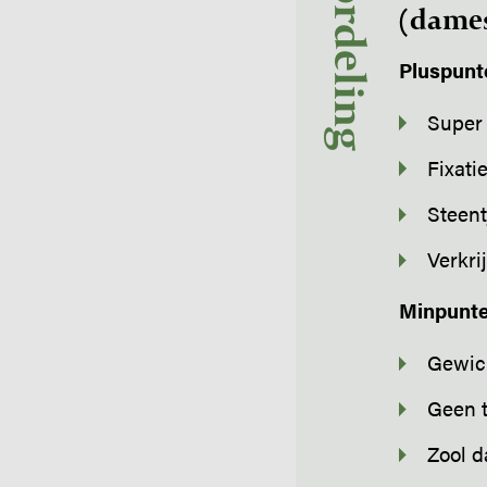
Beoordeling
(dame
Pluspunt
Super
Fixati
Steent
Verkri
Minpunt
Gewic
Geen t
Zool 