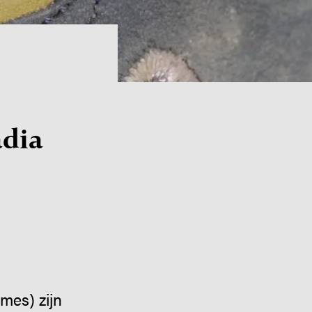
adia
es) zijn