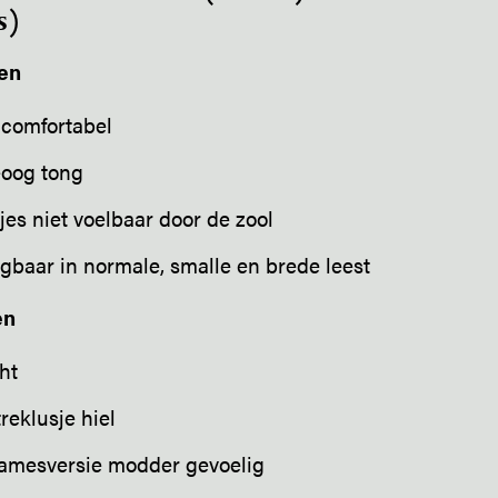
s)
en
 comfortabel
eoog tong
jes niet voelbaar door de zool
jgbaar in normale, smalle en brede leest
en
ht
reklusje hiel
damesversie modder gevoelig