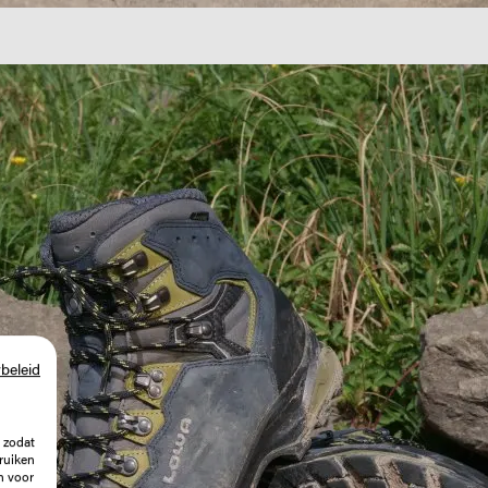
beleid
 zodat
ruiken
n voor