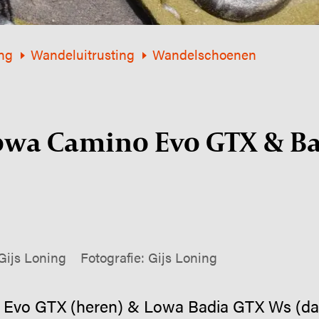
ng
Wandeluitrusting
Wandelschoenen
owa Camino Evo GTX & B
Gijs Loning
Fotografie: Gijs Loning
Evo GTX (heren) & Lowa Badia GTX Ws (dam