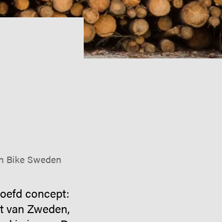
en Bike Sweden
roefd concept:
st van Zweden,