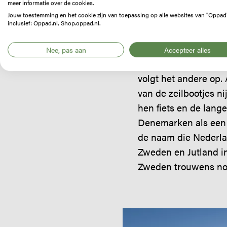
meer informatie over de cookies.
te fietsen van mijn
K
Jouw toestemming en het cookie zijn van toepassing op alle websites van "Oppad
inclusief: Oppad.nl, Shop.oppad.nl.
De volgende morgen 
ook alle donkere wol
Nee, pas aan
Accepteer alles
maakt het lekker war
volgt het andere op.
van de zeilbootjes ni
hen fiets en de lange
Denemarken als een s
de naam die Nederla
Zweden en Jutland i
Zweden trouwens nog
Image