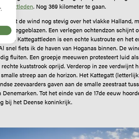
attegattleden
. Nog 369 kilometer te gaan.
",
blaast de wind nog stevig over het vlakke Halland, 
ken weggeblazen. Een verlegen ochtendzon schijnt o
m. De Kattegattleden is een echte kustroute en het e
 Al snel fiets ik de haven van Hoganas binnen. De wi
jdig fluiten. Een groepje meeuwen protesteert luid als
 rechte kuststrook oprijd. Verderop in zee verdwijnt h
malle streep aan de horizon. Het Kattegatt (letterlij
ndse zeevaarders gaven aan de smalle zeestraat tuss
n Denemarken. Tot het einde van de 17de eeuw hoorde
 bij het Deense koninkrijk.