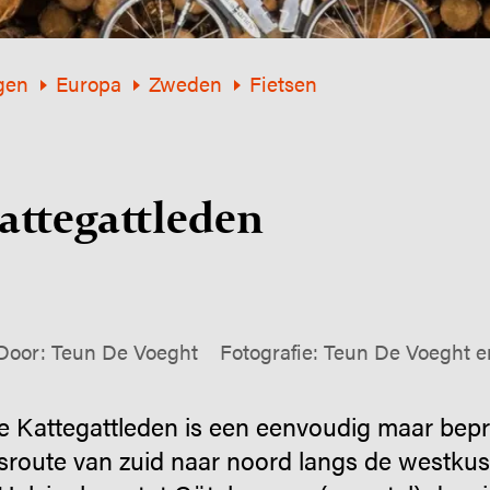
gen
Europa
Zweden
Fietsen
tte­gatt­leden
Door: Teun De Voeght
Fotografie: Teun De Voeght 
de Kattegattleden is een eenvoudig maar bep
sroute van zuid naar noord langs de westku