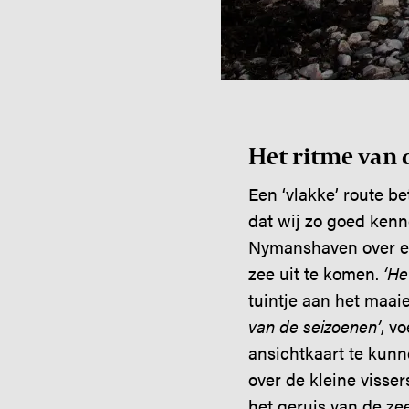
Het ritme van 
Een ‘vlakke’ route b
dat wij zo goed kenn
Nymanshaven over enk
zee uit te komen.
‘He
tuintje aan het maaien
van de seizoenen’
, v
ansichtkaart te kunn
over de kleine visse
het geruis van de ze