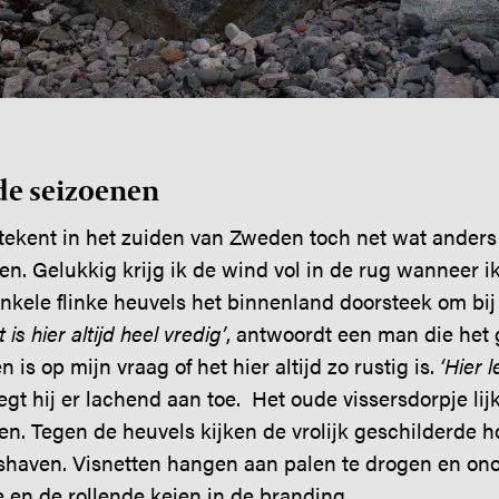
de seizoenen
etekent in het zuiden van Zweden toch net wat anders 
en. Gelukkig krijg ik de wind vol in de rug wanneer ik
ele flinke heuvels het binnenland doorsteek om bij A
t is hier altijd heel vredig’
, antwoordt een man die het g
 is op mijn vraag of het hier altijd zo rustig is.
‘Hier l
oegt hij er lachend aan toe. Het oude vissersdorpje lij
en. Tegen de heuvels kijken de vrolijk geschilderde h
rshaven. Visnetten hangen aan palen te drogen en ono
e en de rollende keien in de branding.