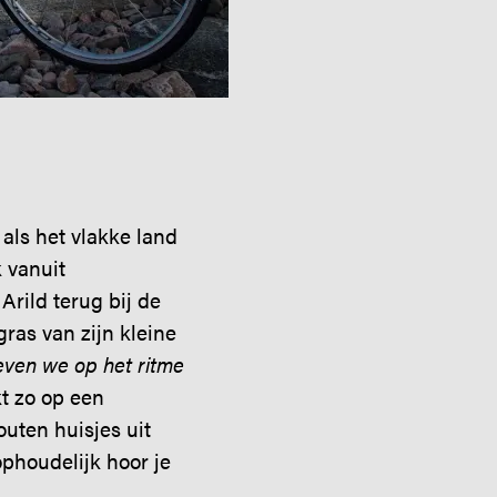
als het vlakke land
 vanuit
rild terug bij de
ras van zijn kleine
even we op het ritme
kt zo op een
outen huisjes uit
phoudelijk hoor je