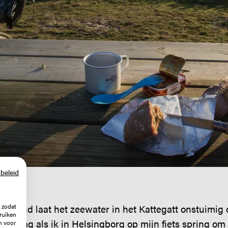
beleid
 zodat
enwind laat het zeewater in het Kattegatt onstuimig 
ruiken
namiddag als ik in Helsingborg op mijn fiets spring om
n voor