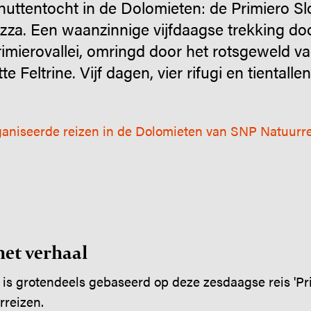
huttentocht in de Dolomieten: de Primiero S
zza. Een waanzinnige vijfdaagse trekking do
imierovallei, omringd door het rotsgeweld va
 Feltrine. Vijf dagen, vier rifugi en tientallen
rganiseerde reizen in de Dolomieten van SNP Natuurr
het verhaal
r is grotendeels gebaseerd op deze zesdaagse reis 'P
rreizen.