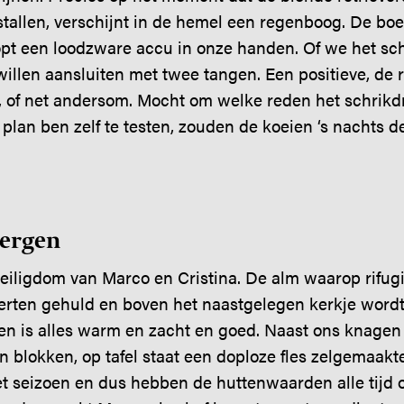
stallen, verschijnt in de hemel een regenboog. De boe
opt een loodzware accu in onze handen. Of we het s
illen aansluiten met twee tangen. Een positieve, de 
, of net andersom. Mocht om welke reden het schrikd
n plan ben zelf te testen, zouden de koeien ‘s nachts
bergen
heiligdom van Marco en Cristina. De alm waarop rifugi
ierten gehuld en boven het naastgelegen kerkje wor
nen is alles warm en zacht en goed. Naast ons knage
n blokken, op tafel staat een doploze fles zelgemaakt
et seizoen en dus hebben de huttenwaarden alle tijd 