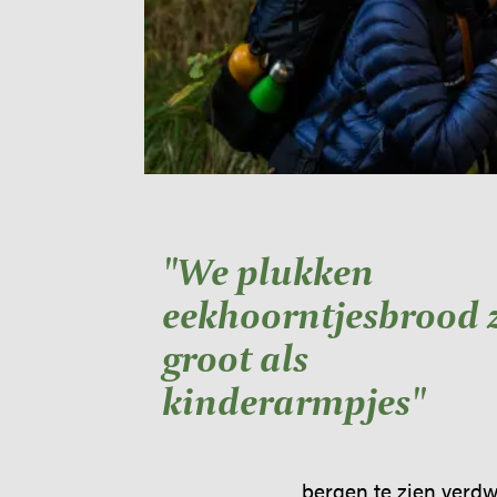
"We plukken
eekhoorntjesbrood 
groot als
kinderarmpjes"
bergen te zien verdw