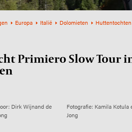
gen
Europa
Italië
Dolomieten
Huttentochten
ht Primiero Slow Tour i
en
oor: Dirk Wijnand de
Fotografie: Kamila Kotula
ong
Jong