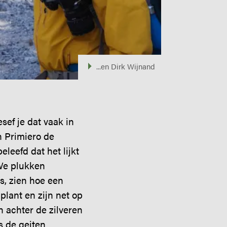
...en Dirk Wijnand
sef je dat vaak in
n Primiero de
leefd dat het lijkt
 We plukken
s, zien hoe een
plant en zijn net op
n achter de zilveren
s de geiten