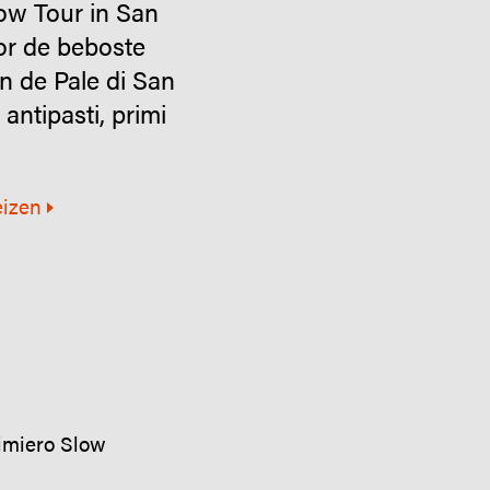
low Tour in San
or de beboste
n de Pale di San
 antipasti, primi
eizen
rimiero Slow