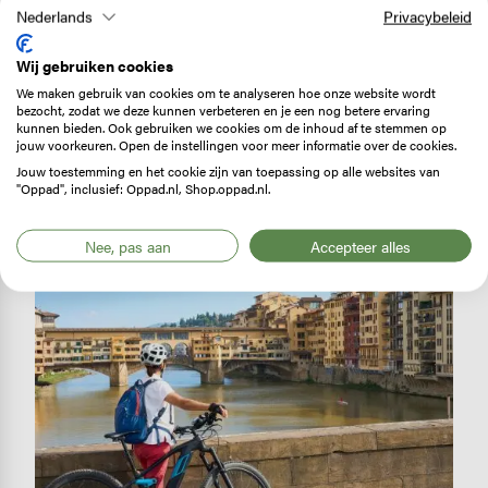
Nederlands
Privacybeleid
door de zijstraatjes. In een universiteitsstad als Pisa
tref je aardig wat fietsvoorzieningen zoals fietspaden
Wij gebruiken cookies
en fietsstroken. Net als in Lucca dat door sommige
We maken gebruik van cookies om te analyseren hoe onze website wordt
fietsers wordt getipt als ‘favoriete’ fietsstad. Ook in
bezocht, zodat we deze kunnen verbeteren en je een nog betere ervaring
kunnen bieden. Ook gebruiken we cookies om de inhoud af te stemmen op
Florence heb je fietspaden en fietsstroken, maar in iets
jouw voorkeuren. Open de instellingen voor meer informatie over de cookies.
mindere mate.
Jouw toestemming en het cookie zijn van toepassing op alle websites van
"Oppad", inclusief: Oppad.nl, Shop.oppad.nl.
Image
Nee, pas aan
Accepteer alles