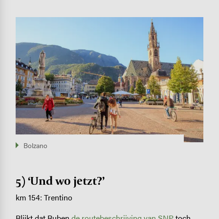
Image
Bolzano
5) ‘Und wo jetzt?’
km 154: Trentino
Blijkt dat Ruben
de routebeschrijving van SNP
toch