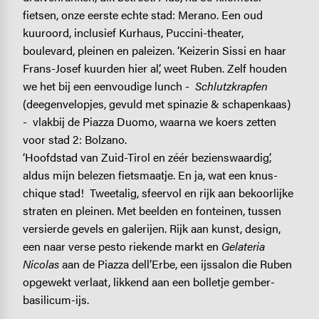
fietsen, onze eerste echte stad: Merano. Een oud
kuuroord, inclusief Kurhaus, Puccini-theater,
boulevard, pleinen en paleizen. ‘Keizerin Sissi en haar
Frans-Josef kuurden hier al’, weet Ruben. Zelf houden
we het bij een eenvoudige lunch -
Schlutzkrapfen
(deegenvelopjes, gevuld met spinazie & schapenkaas)
- vlakbij de Piazza Duomo, waarna we koers zetten
voor stad 2: Bolzano.
‘Hoofdstad van Zuid-Tirol en zéér bezienswaardig’,
aldus mijn belezen fietsmaatje. En ja, wat een knus-
chique stad! Tweetalig, sfeervol en rijk aan bekoorlijke
straten en pleinen. Met beelden en fonteinen, tussen
versierde gevels en galerijen. Rijk aan kunst, design,
een naar verse pesto riekende markt en
Gelateria
Nicolas
aan de Piazza dell’Erbe, een ijssalon die Ruben
opgewekt verlaat, likkend aan een bolletje gember-
basilicum-ijs.