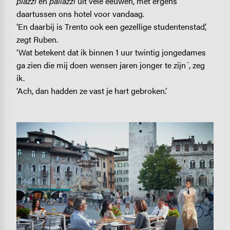
piazzi
en
pallazzi
uit vele eeuwen, met ergens
daartussen ons hotel voor vandaag.
‘En daarbij is Trento ook een gezellige studentenstad’,
zegt Ruben.
‘Wat betekent dat ik binnen 1 uur twintig jongedames
ga zien die mij doen wensen jaren jonger te zijn´, zeg
ik.
‘Ach, dan hadden ze vast je hart gebroken.’
Image