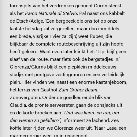
torenspits van het verdronken gehucht Curon steekt -
als het
Parco Naturale di Stelvio
. Pal naast ons kabbelt
de Etsch/Adige. ‘Een bergbeek die ons tot op onze
laatste fietsdag zal vergezellen, maar dan inmiddels
een brede, visrijke rivier zal zijn’, weet Ruben, die
blijkbaar de complete routebeschrijving uit zijn hoofd
heeft geleerd. Want even later klinkt het: ‘Tip: blijf geen
slaaf van de route, maar fiets ook de bergstadjes in.’
Glorenza/Glurns blijkt een piepklein middeleeuws
stadje, met puntgave vestingmuren en een verleidelijk
plein. Hier vinden we, naast een enorme kastanjeboom,
het terras van Gasthof
Zum Grüner Baum
.
Zonovergoten. Onder de goedkeurende blik van
Claudia, de pronte serveerster, gaan de donsjacks uit
en de korte broeken aan.
‘Und was kann ich tun, um
den Herren zu gefallen?’
, informeert ze lachend. Zes
koffie later rijden we Glorenza weer uit. ‘Naar Lasa, een
marmerdorpje’, weet mijn reisgenoot.