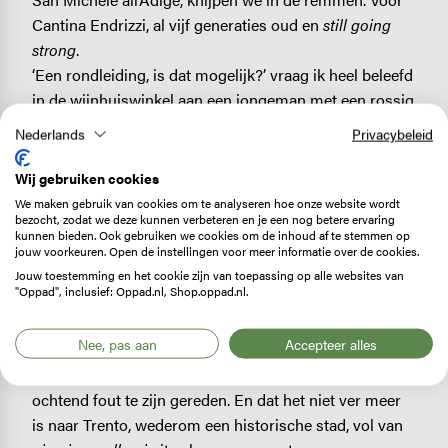
Cantina Endrizzi, al vijf generaties oud en
still going
strong
.
‘Een rondleiding, is dat mogelijk?’ vraag ik heel beleefd
in de wijnhuiswinkel aan een jongeman met een rossig
Van Gogh-baardje.
Nederlands
Privacybeleid
‘Helaas, alleen op afspraak’, zegt Andrea, die daarbij
kijkt als Vincent die zijn laatste oortje versnoept heeft.
Wij gebruiken cookies
Waarna ik zo mogelijk nóg zieliger kijk. Een beetje
We maken gebruik van cookies om te analyseren hoe onze website wordt
bezocht, zodat we deze kunnen verbeteren en je een nog betere ervaring
zoals Ruben gisteren naar z’n bolletje ijs staarde, nadat
kunnen bieden. Ook gebruiken we cookies om de inhoud af te stemmen op
dit per ongeluk na drie likjes op de Piazza dell’Erbe
jouw voorkeuren. Open de instellingen voor meer informatie over de cookies.
was gekwakt. En ja, dat helpt. Verhalend over druiven
Jouw toestemming en het cookie zijn van toepassing op alle websites van
"Oppad", inclusief: Oppad.nl, Shop.oppad.nl.
en most laat Andrea, nu lachend, ons eerst een deel
van de wijngaard en de imposante wijnkelders zien en
Nee, pas aan
Accepteer alles
daarna mogen we enkele prijswinnende Endrizzi-
wijnen proeven. Kortom, we zijn maar wat blij deze
ochtend fout te zijn gereden. En dat het niet ver meer
is naar Trento, wederom een historische stad, vol van