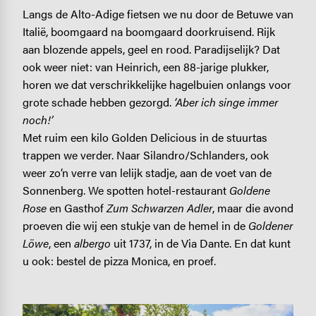
Langs de Alto-Adige fietsen we nu door de Betuwe van
Italië, boomgaard na boomgaard doorkruisend. Rijk
aan blozende appels, geel en rood. Paradijselijk? Dat
ook weer niet: van Heinrich, een 88-jarige plukker,
horen we dat verschrikkelijke hagelbuien onlangs voor
grote schade hebben gezorgd.
‘Aber ich singe immer
noch!’
Met ruim een kilo Golden Delicious in de stuurtas
trappen we verder. Naar Silandro/Schlanders, ook
weer zo’n verre van lelijk stadje, aan de voet van de
Sonnenberg. We spotten hotel-restaurant
Goldene
Rose
en Gasthof
Zum Schwarzen Adler
, maar die avond
proeven die wij een stukje van de hemel in de
Goldener
Löwe
, een
albergo
uit 1737, in de Via Dante. En dat kunt
u ook: bestel de pizza Monica, en proef.
Image