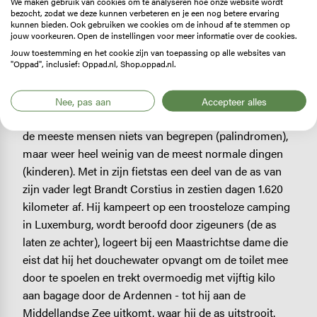
We maken gebruik van cookies om te analyseren hoe onze website wordt
fietstocht met zijn vader. Een bestemming was er
bezocht, zodat we deze kunnen verbeteren en je een nog betere ervaring
kunnen bieden. Ook gebruiken we cookies om de inhoud af te stemmen op
nooit, maar wel de zekerheid dat het niet langer dan
jouw voorkeuren. Open de instellingen voor meer informatie over de cookies.
twee dagen zou duren. Anders kregen ze ruzie. Op 18
Jouw toestemming en het cookie zijn van toepassing op alle websites van
april 2014 begon Jelle Brandt Corstius weer aan een
"Oppad", inclusief: Oppad.nl, Shop.oppad.nl.
tocht, maar dan zonder zijn twee maanden eerder
overleden fietsmaatje en vader, Hugo Brandt Corstius,
Nee, pas aan
Accepteer alles
een wonderlijke man die veel begreep van dingen waar
de meeste mensen niets van begrepen (palindromen),
maar weer heel weinig van de meest normale dingen
(kinderen). Met in zijn fietstas een deel van de as van
zijn vader legt Brandt Corstius in zestien dagen 1.620
kilometer af. Hij kampeert op een troosteloze camping
in Luxemburg, wordt beroofd door zigeuners (de as
laten ze achter), logeert bij een Maastrichtse dame die
eist dat hij het douchewater opvangt om de toilet mee
door te spoelen en trekt overmoedig met vijftig kilo
aan bagage door de Ardennen - tot hij aan de
Middellandse Zee uitkomt, waar hij de as uitstrooit.