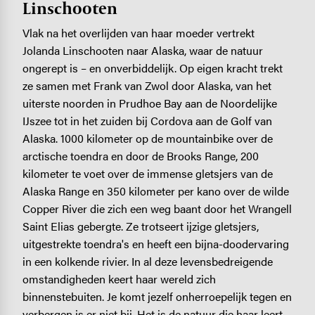
Linschooten
Vlak na het overlijden van haar moeder vertrekt
Jolanda Linschooten naar Alaska, waar de natuur
ongerept is – en onverbiddelijk. Op eigen kracht trekt
ze samen met Frank van Zwol door Alaska, van het
uiterste noorden in Prudhoe Bay aan de Noordelijke
IJszee tot in het zuiden bij Cordova aan de Golf van
Alaska. 1000 kilometer op de mountainbike over de
arctische toendra en door de Brooks Range, 200
kilometer te voet over de immense gletsjers van de
Alaska Range en 350 kilometer per kano over de wilde
Copper River die zich een weg baant door het Wrangell
Saint Elias gebergte. Ze trotseert ijzige gletsjers,
uitgestrekte toendra's en heeft een bijna-doodervaring
in een kolkende rivier. In al deze levensbedreigende
omstandigheden keert haar wereld zich
binnenstebuiten. Je komt jezelf onherroepelijk tegen en
verbergen is er niet bij. Het is de natuur die haar leert