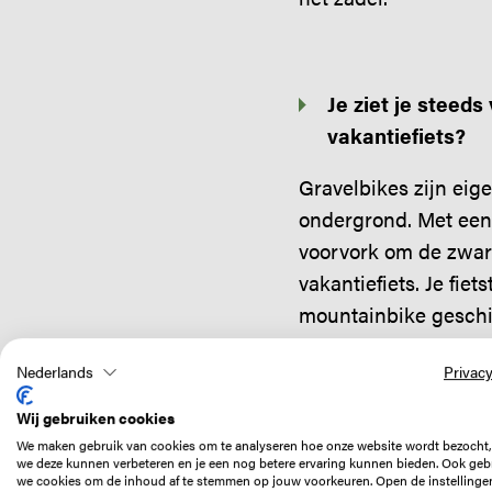
Je ziet je steeds
vakantiefiets?
Gravelbikes zijn eig
ondergrond. Met een 
voorvork om de zware
vakantiefiets. Je fie
mountainbike geschik
transformeert je de g
Nederlands
Privacy
bikepackers zijn twe
conventionele vakan
Wij gebruiken cookies
En dan komt de sport
We maken gebruik van cookies om te analyseren hoe onze website wordt bezocht,
we deze kunnen verbeteren en je een nog betere ervaring kunnen bieden. Ook geb
we cookies om de inhoud af te stemmen op jouw voorkeuren. Open de instellinge