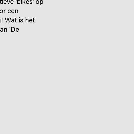
ieve 'bikes' op
or een
! Wat is het
van 'De