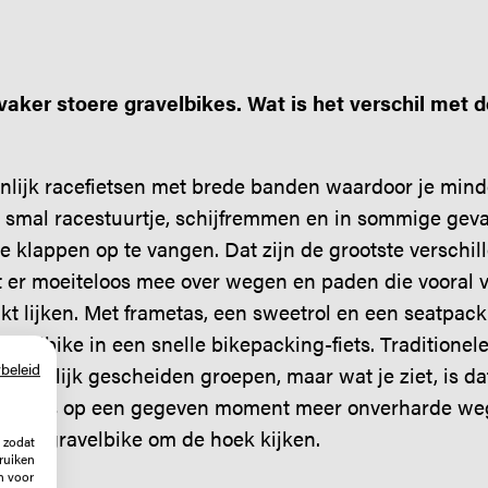
 vaker stoere gravelbikes. Wat is het verschil met d
enlijk racefietsen met brede banden waardoor je mind
smal racestuurtje, schijfremmen en in sommige geval
 klappen op te vangen. Dat zijn de grootste verschi
tst er moeiteloos mee over wegen en paden die vooral 
t lijken. Met frametas, een sweetrol en een seatpack
ravelbike in een snelle bikepacking-fiets. Traditionele
beleid
e redelijk gescheiden groepen, maar wat je ziet, is 
tiefiets op een gegeven moment meer onverharde we
ieve gravelbike om de hoek kijken.
 zodat
ruiken
n voor