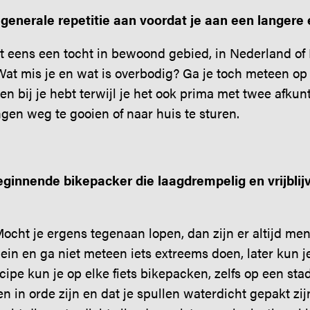
 generale repetitie aan voordat je aan een langere 
t eens een tocht in bewoond gebied, in Nederland of D
at mis je en wat is overbodig? Ga je toch meteen op re
n bij je hebt terwijl je het ook prima met twee afkunt,
gen weg te gooien of naar huis te sturen.
eginnende bikepacker die laagdrempelig en vrijblij
ocht je ergens tegenaan lopen, dan zijn er altijd me
lein en ga niet meteen iets extreems doen, later kun j
cipe kun je op elke fiets bikepacken, zelfs op een stad
n in orde zijn en dat je spullen waterdicht gepakt zij