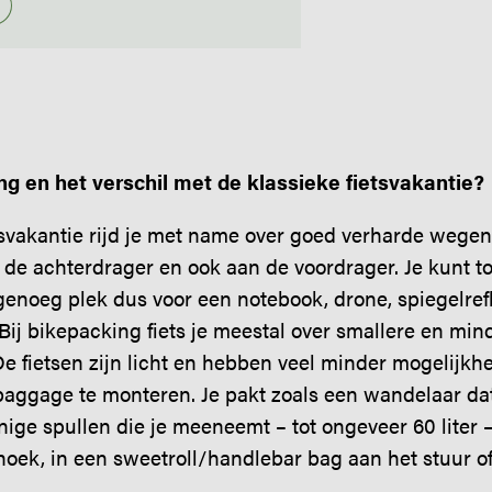
ng en het verschil met de klassieke fietsvakantie?
etsvakantie rijd je met name over goed verharde wege
 de achterdrager en ook aan de voordrager. Je kunt tot
noeg plek dus voor een notebook, drone, spiegelreflex
 Bij bikepacking fiets je meestal over smallere en mi
e fietsen zijn licht en hebben veel minder mogelijk
aggage te monteren. Je pakt zoals een wandelaar da
ige spullen die je meeneemt – tot ongeveer 60 liter –
ehoek, in een sweetroll/handlebar bag aan het stuur 