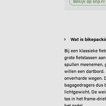
Bekijk op snp.nl
Wat is bikepacki
Bij een klassieke fi
grote fietstassen aan
spullen meenemen, ge
willen een dartbord.
onverharde wegen. D
bagagedragers dus b
lichtgewicht. De wein
tas in het frame-dri
het zadel.