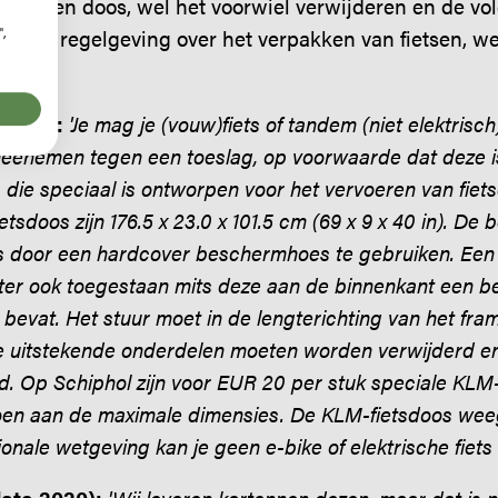
os, geen doos, wel het voorwiel verwijderen en de volg
",
lijke regelgeving over het verpakken van fietsen, w
2020):
'Je mag je (vouw)fiets of tandem (niet elektrisc
 meenemen tegen een toeslag, op voorwaarde dat deze i
s die speciaal is ontworpen voor het vervoeren van fie
tsdoos zijn 176.5 x 23.0 x 101.5 cm (69 x 9 x 40 in). De
is door een hardcover beschermhoes te gebruiken. Een
ter ook toegestaan mits deze aan de binnenkant een 
bevat. Het stuur moet in de lengterichting van het fr
e uitstekende onderdelen moeten worden verwijderd 
. Op Schiphol zijn voor EUR 20 per stuk speciale KLM
oen aan de maximale dimensies. De KLM-fietsdoos weegt
onale wetgeving kan je geen e-bike of elektrische fiet