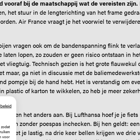
jd vooraf bij de maatschappij wat de vereisten zijn.
 het stuur in de lengterichting van het frame gedra
orden. Air France vraagt je het voorwiel te verwijder
pijen vragen ook om de bandenspanning flink te verl
e laten lopen, zo zouden er geen risico ontstaan in he
et vliegtuig. Technisch gezien is het grote flauwekul
et maar, ga niet in discussie met de baliemedewerkste
 pompje bij de hand hebt. Het is verstandig om even
n plastic of karton te wikkelen, zo heb je meer zekerh
beleid
pakken het anders aan. Bij Lufthansa hoef je je fiets
 je hem zonder poespas inchecken. Bij hen geldt: ee
 zodat
aakt het je lastig, na drie keer bellen krijgen we drie 
ruiken
n voor