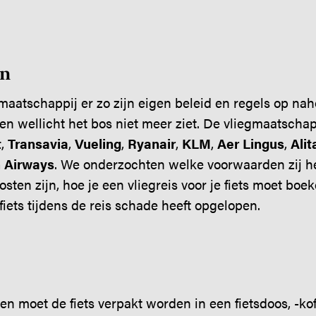
en
 maatschappij er zo zijn eigen beleid en regels op na
en wellicht het bos niet meer ziet. De vliegmaatsch
t
,
Transavia
,
Vueling
,
Ryanair
,
KLM
,
Aer Lingus
,
Alit
h Airways
. We onderzochten welke voorwaarden zij h
sten zijn, hoe je een vliegreis voor je fiets moet boe
e fiets tijdens de reis schade heeft opgelopen.
en moet de fiets verpakt worden in een fietsdoos, -koff