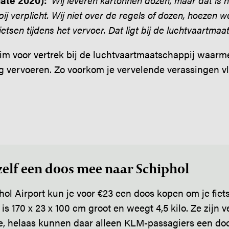
ate 2020):
'Wij leveren kartonnen dozen, maar dat is ni
j verplicht. Wij niet over de regels of dozen, hoezen we
tsen tijdens het vervoer. Dat ligt bij de luchtvaartmaat
im voor vertrek bij de luchtvaartmaatschappij waarmee
ag vervoeren. Zo voorkom je vervelende verassingen vl
elf een doos mee naar Schiphol
ol Airport kun je voor €23 een doos kopen om je fiets
is 170 x 23 x 100 cm groot en weegt 4,5 kilo. Ze zijn v
e, helaas kunnen daar alleen KLM-passagiers een do