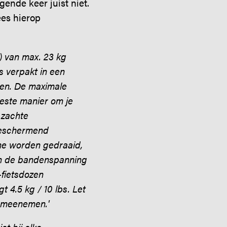
ende keer juist niet.
ees hierop
h) van max. 23 kg
s verpakt in een
tsen. De maximale
 beste manier om je
 zachte
beschermend
ame worden gedraaid,
en de bandenspanning
-fietsdozen
 4.5 kg / 10 lbs. Let
s meenemen.'