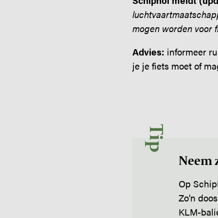
Schiphol meldt (upd
luchtvaartmaatschappi
mogen worden voor fie
Advies:
informeer ru
je je fiets moet of m
Tip
Neem z
Op Schiph
Zo’n doos 
KLM-bali