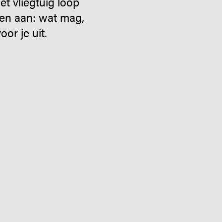
et vliegtuig loop
den aan: wat mag,
or je uit.