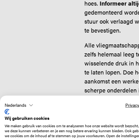
hoes.
Informeer alti
gedemonteerd worden,
stuur ook verlaagd w
te bevestigen.
Alle vliegmaatschap
zelfs helemaal leeg t
wisselende druk in h
te laten lopen. Doe h
aankomst een werkend
scherpe onderdelen i
beschadigd raken.
Nederlands
Privacy
Vueling en Lufthansa 
Wij gebruiken cookies
verpakken, daar kun
We maken gebruik van cookies om te analyseren hoe onze website wordt bezocht,
hoeft niet. Vueling m
we deze kunnen verbeteren en je een nog betere ervaring kunnen bieden. Ook geb
we cookies om de inhoud af te stemmen op jouw voorkeuren. Open de instellinge