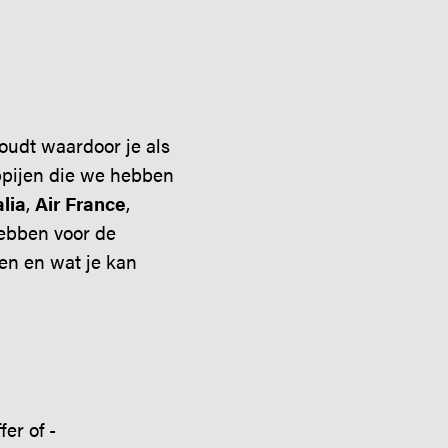
houdt waardoor je als
appijen die we hebben
alia
,
Air France
,
ebben voor de
ken en wat je kan
er of -