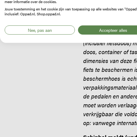
verhalen: wel een do
meer informatie over de cookies.
Jouw toestemming en het cookie zijn van toepassing op alle websites van "Oppad
Ze hebben geen duide
inclusief: Oppad.nl, Shop.oppad.nl.
voorbereid.
Nee, pas aan
Accepteer alles
KLM meldt (update 
(inclusief fietsdoos)
doos, container of ta
dimensies van deze fie
fiets te beschermen 
beschermhoes is ech
verpakkingsmateriaal 
de pedalen en ander
moet worden verlaagd
verkrijgbaar die vold
op: vanwege internati