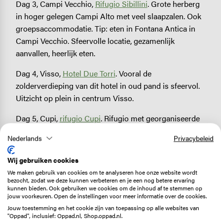
Dag 3, Campi Vecchio,
Rifugio Sibillini
. Grote herberg
in hoger gelegen Campi Alto met veel slaapzalen. Ook
groepsaccommodatie. Tip: eten in Fontana Antica in
Campi Vecchio. Sfeervolle locatie, gezamenlijk
aanvallen, heerlijk eten.
Dag 4, Visso,
Hotel Due Torri
. Vooral de
zolderverdieping van dit hotel in oud pand is sfeervol.
Uitzicht op plein in centrum Visso.
Dag 5, Cupi,
rifugio Cupi
. Rifugio met georganiseerde
outdoor-activiteiten. Kleurrijke kamers die je bij drukte
Nederlands
Privacybeleid
deelt met andere gasten. 's Avonds keuzemenu.
Wij gebruiken cookies
Dag 6, Fiastra/Trebbio, mogelijkheid te slapen in
We maken gebruik van cookies om te analyseren hoe onze website wordt
Rifugio di Tribbio
.
bezocht, zodat we deze kunnen verbeteren en je een nog betere ervaring
kunnen bieden. Ook gebruiken we cookies om de inhoud af te stemmen op
jouw voorkeuren. Open de instellingen voor meer informatie over de cookies.
Jouw toestemming en het cookie zijn van toepassing op alle websites van
Image
"Oppad", inclusief: Oppad.nl, Shop.oppad.nl.