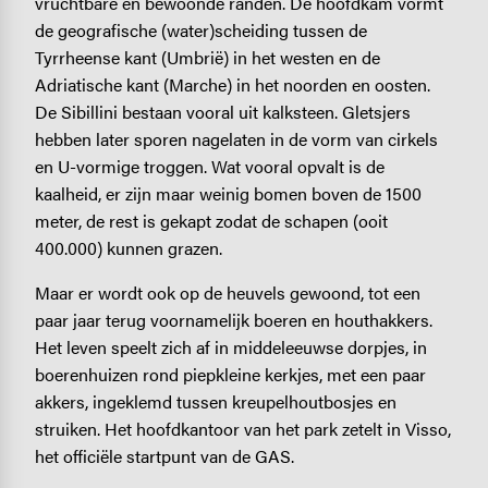
vruchtbare en bewoonde randen. De hoofdkam vormt
de geografische (water)scheiding tussen de
Tyrrheense kant (Umbrië) in het westen en de
Adriatische kant (Marche) in het noorden en oosten.
De Sibillini bestaan vooral uit kalksteen. Gletsjers
hebben later sporen nagelaten in de vorm van cirkels
en U-vormige troggen. Wat vooral opvalt is de
kaalheid, er zijn maar weinig bomen boven de 1500
meter, de rest is gekapt zodat de schapen (ooit
400.000) kunnen grazen.
Maar er wordt ook op de heuvels gewoond, tot een
paar jaar terug voornamelijk boeren en houthakkers.
Het leven speelt zich af in middeleeuwse dorpjes, in
boerenhuizen rond piepkleine kerkjes, met een paar
akkers, ingeklemd tussen kreupelhoutbosjes en
struiken. Het hoofdkantoor van het park zetelt in Visso,
het officiële startpunt van de GAS.