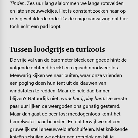
Tinden
. Zes uur lang slalommen we langs rotsvelden
en late sneeuwveldjes. Het is constant zoeken naar op
rots geschilderde rode T’s: de enige aanwijzing dat hier
toch echt een pad loopt.
Tussen loodgrijs en turkoois
De vrije val van de barometer bleek een goede hint: de
volgende ochtend breekt een episch noodweer los.
Meewarig kijken we naar buiten, waar onze vrienden
een poging doen hun tent uit de klauwen van
windstoten te redden. Maar de hele dag binnen
blijven? Natuurlijk niet:
work hard, play hard
. De eerste
paar uur lijken de weergoden ons gunstig gestemd.
Maar dan gaat de beer los: meedogenloos komt het
hemelwater naar beneden. En dat terwijl we net een
gruwelijk steil sneeuwveld afschuifelen. Met knikkende
knieën schuilen we achter een rotsblok om bij te