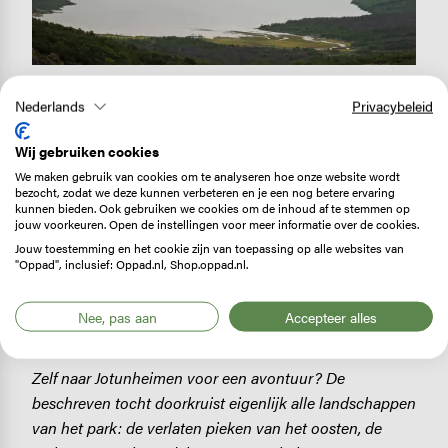
Nederlands
Privacybeleid
3 dagen, 4 seizoenen
Wij gebruiken cookies
Driemaal is scheepsrecht. Eindelijk zomerweer! Het
We maken gebruik van cookies om te analyseren hoe onze website wordt
wolkendek trekt weg en gletsjers laten eindelijk hun
bezocht, zodat we deze kunnen verbeteren en je een nog betere ervaring
kunnen bieden. Ook gebruiken we cookies om de inhoud af te stemmen op
witte snuit zien. Het gras is groener en de
jouw voorkeuren. Open de instellingen voor meer informatie over de cookies.
gletsjermeren blauwer. Jotunheimen heeft ons de
Jouw toestemming en het cookie zijn van toepassing op alle websites van
afgelopen dagen vele gezichten getoond, maar laat
"Oppad", inclusief: Oppad.nl, Shop.oppad.nl.
zich vandaag van haar vriendelijke kant zien. Toch zijn
we het eens dat de schoonheid van dit gebied eigenlijk
Nee, pas aan
Accepteer alles
bij ieder weertype goed uit de verf komt.
Zelf naar Jotunheimen voor een avontuur? De
beschreven tocht doorkruist eigenlijk alle landschappen
van het park: de verlaten pieken van het oosten, de