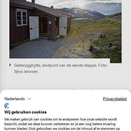
Geiterygghytta, eindpunt van de eerste etappe. Foto:
Sjiva Janssen.
2e etappe: Geiterygghytta (1.244 m)
- Østerbø (820 m).
Nederlands
Privacybeleid
Vanaf de Geiterygghytta dalen we verder af. Het laatste
Wij gebruiken cookies
sneeuwveld ligt snel achter ons. De bergwanden om
We maken gebruik van cookies om te analyseren hoe onze website wordt
bezocht, zodat we deze kunnen verbeteren en je een nog betere ervaring
ons heen worden steeds hoger en steiler, we
kunnen bieden. Ook gebruiken we cookies om de inhoud af te stemmen op