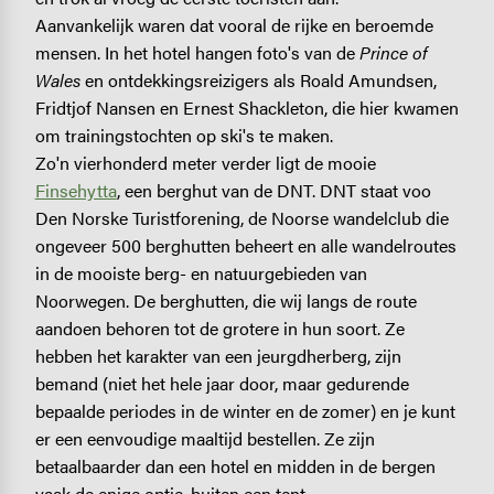
Aanvankelijk waren dat vooral de rijke en beroemde
mensen. In het hotel hangen foto's van de
Prince of
Wales
en ontdekkingsreizigers als Roald Amundsen,
Fridtjof Nansen en Ernest Shackleton, die hier kwamen
om trainingstochten op ski's te maken.
Zo'n vierhonderd meter verder ligt de mooie
Finsehytta
, een berghut van de DNT. DNT staat voo
Den Norske Turistforening, de Noorse wandelclub die
ongeveer 500 berghutten beheert en alle wandelroutes
in de mooiste berg- en natuurgebieden van
Noorwegen. De berghutten, die wij langs de route
aandoen behoren tot de grotere in hun soort. Ze
hebben het karakter van een jeurgdherberg, zijn
bemand (niet het hele jaar door, maar gedurende
bepaalde periodes in de winter en de zomer) en je kunt
er een eenvoudige maaltijd bestellen. Ze zijn
betaalbaarder dan een hotel en midden in de bergen
vaak de enige optie, buiten een tent.