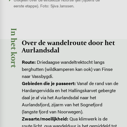
eerste etappe). Foto: Sjiva Janssen.
In het kort
Over de wandelroute door het
Aurlandsdal
Route:
Driedaagse wandeltrektocht langs
berghutten (wildkamperen kan ook) van Finse
naar Vassbygdi.
Gebieden die je passeert:
Vanaf de rand van de
Hardangervidda en het Hallingskarvet gebergte
daal je af via het Aurlandsdal naar het
Aurlandsfjord, zijarm van het Sognefjord
(langste fjord van Noorwegen).
Zwaarte/moeilijkheid:
Qua klimwerk is de
route licht, qua wandelduur is het gemiddeld tot