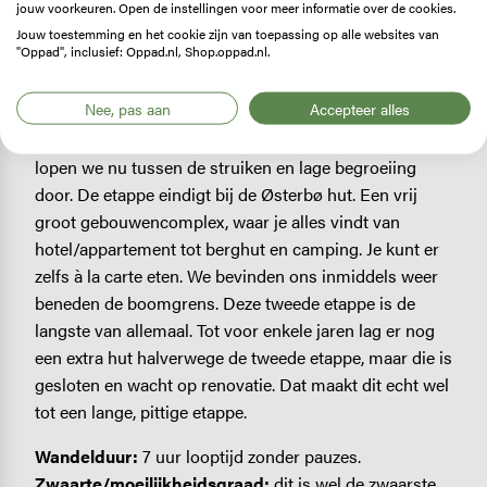
herkennen nu duidelijk de contouren van een
jouw voorkeuren. Open de instellingen voor meer informatie over de cookies.
beginnende vallei. In het begin gaat de route nog een
Jouw toestemming en het cookie zijn van toepassing op alle websites van
"Oppad", inclusief: Oppad.nl, Shop.oppad.nl.
beetje op en neer, maar al snel lopen we voornamelijk
omlaag. De hellingen worden hoger en steiler en na
Nee, pas aan
Accepteer alles
een tijdje traverseren we langs zo'n steile helling over
een smal pad. In plaats van kale rotsen en sneeuw
lopen we nu tussen de struiken en lage begroeiing
door. De etappe eindigt bij de Østerbø hut. Een vrij
groot gebouwencomplex, waar je alles vindt van
hotel/appartement tot berghut en camping. Je kunt er
zelfs à la carte eten. We bevinden ons inmiddels weer
beneden de boomgrens. Deze tweede etappe is de
langste van allemaal. Tot voor enkele jaren lag er nog
een extra hut halverwege de tweede etappe, maar die is
gesloten en wacht op renovatie. Dat maakt dit echt wel
tot een lange, pittige etappe.
Wandelduur:
7 uur looptijd zonder pauzes.
Zwaarte/moeilijkheidsgraad:
dit is wel de zwaarste