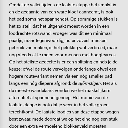
Omdat de vallei tijdens de laatste etappe het smalst is
en de gedaante van een ware kloof aanneemt, is ook
het pad soms het spannendst. Op sommige stukken is
het zo steil, dat het uitgehakt moest worden in een
loodrechte rotswand. Vroeger was dit een minimaal
paadje, maar tegenwoordig, nu er zoveel mensen
gebruik van maken, is het gelukkig wat verbreed, maar
nog steeds af te raden voor mensen met hoogtevrees.
Op het steilste gedeelte is er een splitsing en heb je de
keuze: ofwel de route vervolgen onderlangs ofwel een
hogere routevariant nemen via een nóg smaller pad
langs een nóg diepere afgrond: de
Björnstigen
. Net als
de meeste wandelaars vonden we het makkelijkere
alternatief al spannend genoeg. Het mooie van de
laatste etappe is ook dat je weer in het volle groen
terechtkomt. De laatste loodjes van deze etappe wogen
best zwaar, mede doordat we op het eind nog een stuk
door een extra vermoeiend blokkenveld moesten