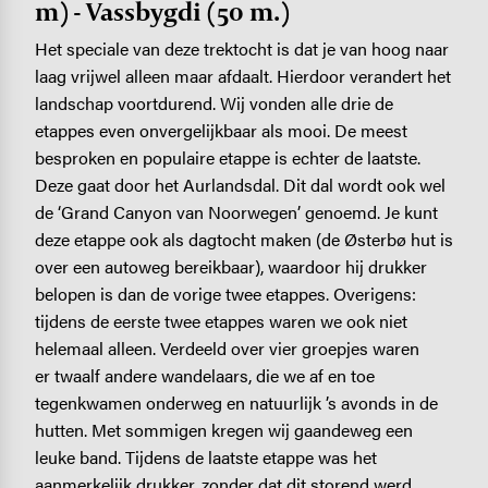
m) - Vassbygdi (50 m.)
Het speciale van deze trektocht is dat je van hoog naar
laag vrijwel alleen maar afdaalt. Hierdoor verandert het
landschap voortdurend. Wij vonden alle drie de
etappes even onvergelijkbaar als mooi. De meest
besproken en populaire etappe is echter de laatste.
Deze gaat door het Aurlandsdal. Dit dal wordt ook wel
de ‘Grand Canyon van Noorwegen’ genoemd. Je kunt
deze etappe ook als dagtocht maken (de Østerbø hut is
over een autoweg bereikbaar), waardoor hij drukker
belopen is dan de vorige twee etappes. Overigens:
tijdens de eerste twee etappes waren we ook niet
helemaal alleen. Verdeeld over vier groepjes waren
er twaalf andere wandelaars, die we af en toe
tegenkwamen onderweg en natuurlijk ’s avonds in de
hutten. Met sommigen kregen wij gaandeweg een
leuke band. Tijdens de laatste etappe was het
aanmerkelijk drukker, zonder dat dit storend werd.