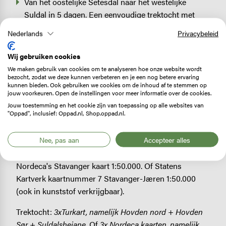
Van het oostelijke Setesdal naar het westelijke
Suldal in 5 dagen. Een eenvoudige trektocht met
weinig hoogteverschillen door open landschap maar
Nederlands
Privacybeleid
met een ruig karakter vanwege het kale gesteente.
Zelfbedieningshutten onderweg. Startpunt vormt
Wij gebruiken cookies
Hovden,
www.hovdeninfo.com
.
We maken gebruik van cookies om te analyseren hoe onze website wordt
bezocht, zodat we deze kunnen verbeteren en je een nog betere ervaring
kunnen bieden. Ook gebruiken we cookies om de inhoud af te stemmen op
jouw voorkeuren. Open de instellingen voor meer informatie over de cookies.
Jouw toestemming en het cookie zijn van toepassing op alle websites van
Benodigde kaarten
"Oppad", inclusief: Oppad.nl, Shop.oppad.nl.
Dagtochten:
Turkart Preikestolen
1:25.000 voor alleen
Nee, pas aan
Accepteer alles
de Preekstoel, maar wie ook de andere dagtocht wil
doen, heeft meer aan Turkart Lysefjorden 1:50.000. Of
Nordeca's Stavanger kaart 1:50.000. Of Statens
Kartverk kaartnummer 7 Stavanger-Jæren 1:50.000
(ook in kunststof verkrijgbaar).
Trektocht:
3xTurkart, namelijk Hovden nord + Hovden
Sør + Suldalsheiane
. Of
3x Nordeca kaarten, namelijk