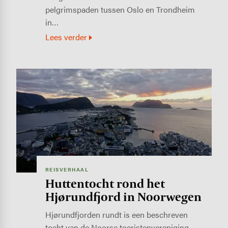
pelgrimspaden tussen Oslo en Trondheim
in…
Lees verder
Image
REISVERHAAL
Huttentocht rond het
Hjørundfjord in Noorwegen
Hjørundfjorden rundt is een beschreven
tocht van de Noorse toeristenvereniging