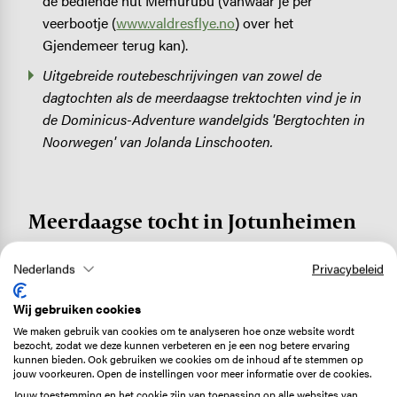
de bediende hut Memurubu (vanwaar je per
veerbootje (
www.valdresflye.no
) over het
Gjendemeer terug kan).
Uitgebreide routebeschrijvingen van zowel de
dagtochten als de meerdaagse trektochten vind je in
de Dominicus-Adventure wandelgids 'Bergtochten in
Noorwegen' van Jolanda Linschooten.
Meerdaagse tocht in Jotunheimen
Rondje Jotunheimen
loop je in 7 dagen. Dit is een
Nederlands
Privacybeleid
magische rondtocht vanuit Gjendesheim die
vanwege de vele hoogtemeters een uitstekende
Wij gebruiken cookies
conditie vraagt. Onderweg passeer je alle
We maken gebruik van cookies om te analyseren hoe onze website wordt
hoogtepunten: de Bessegengraat, de twee hoogste
bezocht, zodat we deze kunnen verbeteren en je een nog betere ervaring
kunnen bieden. Ook gebruiken we cookies om de inhoud af te stemmen op
bergen Galdhøppigen en Glittertind en ook Kyrkja,
jouw voorkeuren. Open de instellingen voor meer informatie over de cookies.
een markante pyramideberg. Overwegend passeer
Jouw toestemming en het cookie zijn van toepassing op alle websites van