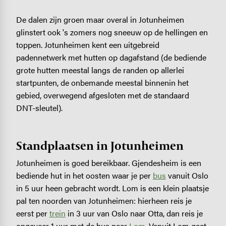
De dalen zijn groen maar overal in Jotunheimen
glinstert ook 's zomers nog sneeuw op de hellingen en
toppen. Jotunheimen kent een uitgebreid
padennetwerk met hutten op dagafstand (de bediende
grote hutten meestal langs de randen op allerlei
startpunten, de onbemande meestal binnenin het
gebied, overwegend afgesloten met de standaard
DNT-sleutel).
Standplaatsen in Jotunheimen
Jotunheimen is goed bereikbaar. Gjendesheim is een
bediende hut in het oosten waar je per
bus
vanuit Oslo
in 5 uur heen gebracht wordt. Lom is een klein plaatsje
pal ten noorden van Jotunheimen: hierheen reis je
eerst per
trein
in 3 uur van Oslo naar Otta, dan reis je
ongeveer 1 uur met de bus naar
Lom
. Vanuit Lom gaat