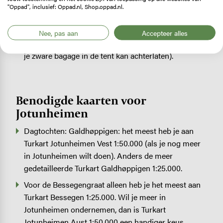
je bediende berghutten, ook een enkele
"Oppad", inclusief: Oppad.nl, Shop.oppad.nl.
zelfbedieningshut. Deze route leent zich ook als
wildkampeertocht omdat je voor de beklimmingen
Nee, pas aan
Accepteer alles
vaak heen en weer moet (waardoor je een deel van
je zware bagage in de tent kan achterlaten).
Benodigde kaarten voor
Jotunheimen
Dagtochten: Galdhøppigen: het meest heb je aan
Turkart Jotunheimen Vest 1:50.000 (als je nog meer
in Jotunheimen wilt doen). Anders de meer
gedetailleerde Turkart Galdhøppigen 1:25.000.
Voor de Bessegengraat alleen heb je het meest aan
Turkart Bessegen 1:25.000. Wil je meer in
Jotunheimen ondernemen, dan is Turkart
Jotunheimen Aust 1:50.000 een handiger keus.