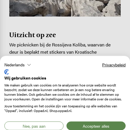
Uitzicht op zee
We picknicken bij de Rossijeva Koliba, waarvan de
deur is beplakt met stickers van Kroatische
bergsportverenigingen. Op de terugweg, aan het einde
Nederlands
Privacybeleid
van de middag, begint het fris te worden. Als we bijna
terug zijn bij de auto, heeft Branimir nog een
Wij gebruiken cookies
verrassing in petto. ‘Kom, we lopen nog even deze
We maken gebruik van cookies om te analyseren hoe onze website wordt
heuvel op.’
bezocht, zodat we deze kunnen verbeteren en je een nog betere ervaring
kunnen bieden. Ook gebruiken we cookies om de inhoud af te stemmen op
‘Branimir! We zijn moe!’
jouw voorkeuren. Open de instellingen voor meer informatie over de cookies.
Hij gaat ons vast voor. ’Het duurt maar vijf minuten!’
Jouw toestemming en het cookie zijn van toepassing op alle websites van
Hij heeft natuurlijk gelijk. Het uitzicht vanaf de top is
"Oppad", inclusief: Oppad.nl, Shop.oppad.nl.
onovertroffen: de zon gaat onder, in de verte zien we de
zee.
Nee, pas aan
Accepteer alles