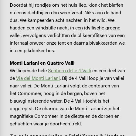
Doordat hij rondjes om het huis liep, klonk het blaffen
nu eens dichtbij en dan weer veraf. Niks aan de hand
dus. We kampeerden acht nachten in het wild. We
hadden een windstille nacht in een idyllische groene
vallei, vervolgens verlichtten de bliksemflitsen van een
infernaal onweer onze tent en daarna bivakkeerden we
in een pikdonker bos.
Monti Lariani en Quattro Valli
We liepen de hele
Sentiero delle 4 Valli
en een deel van
de
Via dei Monti Lariani
. Bij de 4 Valli loop je van vallei
naar vallei. De Monti Lariani volgt de contouren van
het Comomeer, hoog in de bergen, boven het
blauwglinsterende water. De 4 Valli-tocht is het
ongereptst. De charme van de Monti Lariani zijn het
magnifieke Comomeer in de diepte en de dorpen en
gehuchten waar je doorheen trekt.
‘En, ga je nog survivallen in België?’, vroeg ik Nanda na