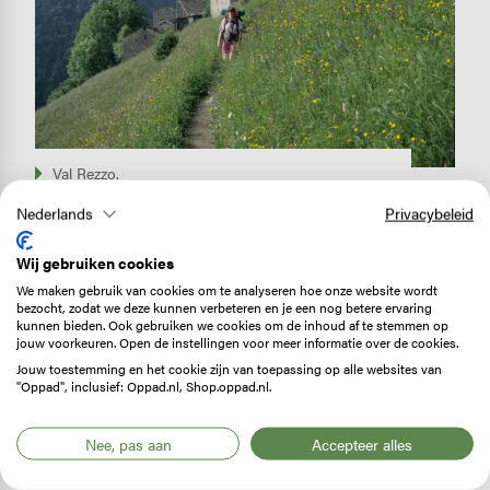
Val Rezzo.
Nederlands
Privacybeleid
Eind mei hadden mijn partner Robert en ik een paar
Wij gebruiken cookies
dagen over. Met de tent en lekker eten voor drie dagen
We maken gebruik van cookies om te analyseren hoe onze website wordt
in de rugzak gingen we onze neus achterna. Het
bezocht, zodat we deze kunnen verbeteren en je een nog betere ervaring
kunnen bieden. Ook gebruiken we cookies om de inhoud af te stemmen op
resultaat was een heerlijke trektocht via smalle paden,
jouw voorkeuren. Open de instellingen voor meer informatie over de cookies.
door alpenweiden barstensvol bloemen en over ruige
Jouw toestemming en het cookie zijn van toepassing op alle websites van
"Oppad", inclusief: Oppad.nl, Shop.oppad.nl.
passen. De eerste middag plensde het, in Rifugio
Buzzoni (1.590 m) hadden ze heerlijk eten en er waren
meer dan voldoende bedden vrij. Je snapt het al, we
Nee, pas aan
Accepteer alles
hanteerden een uitstekende smoes: niet op stap met