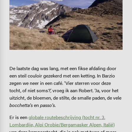
De laatste dag was lang, met een fikse afdaling door
een steil couloir gezekerd met een ketting. In Barzio
zegen we neer in een café. ‘Vier sterren voor deze
tocht, of niet soms?’, vroeg ik aan Robert. ‘Ja, voor het
uitzicht, de bloemen, de stilte, de smalle paden, de vele
bocchetta’s
en
passo’s
.
Er is een
globale routebeschrijving (tocht nr. 3.
Lombardije, Alpi Orobie/Bergamasker Alpen, Italië)
van deze kampeertocht, die je ook met twee of meer