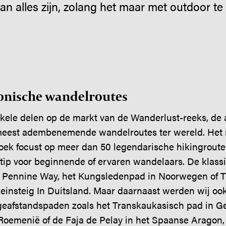
van alles zijn, zolang het maar met outdoor t
conische wandelroutes
enkele delen op de markt van de Wanderlust-reeks, de a
meest adembenemende wandelroutes ter wereld. Het
oek focust op meer dan 50 legendarische hikingroutes
p voor beginnende of ervaren wandelaars. De klassie
de Pennine Way, het Kungsledenpad in Noorwegen of T
insteig In Duitsland. Maar daarnaast werden wij oo
eafstandspaden zoals het Transkaukasisch pad in Ge
Roemenië of de Faja de Pelay in het Spaanse Aragon,