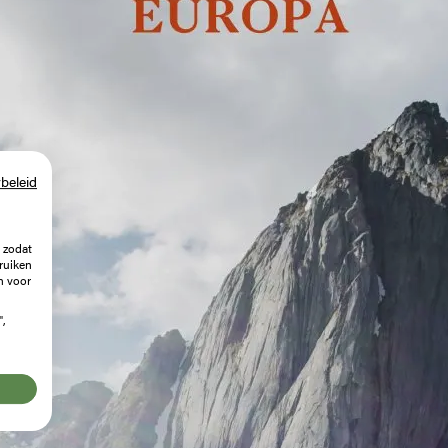
beleid
 zodat
ruiken
n voor
",