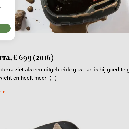
",
a, € 699 (2016)
erra ziet als een uitgebreide gps dan is hij goed te 
icht en heeft meer (...)
n