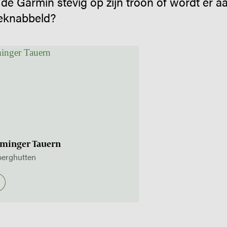
t de Garmin stevig op zijn troon of wordt er 
geknabbeld?
dminger Tauern
 berghutten