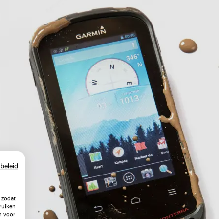
beleid
 zodat
ruiken
n voor