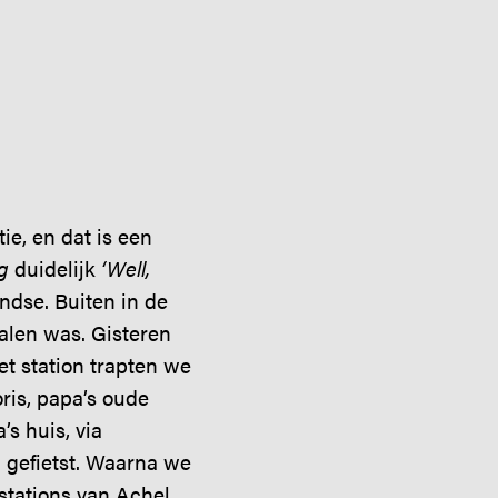
ie, en dat is een
g
duidelijk
‘Well,
andse. Buiten in de
alen was. Gisteren
et station trapten we
ris, papa’s oude
s huis, via
1 gefietst. Waarna we
 stations van Achel