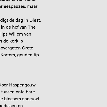
oorleespauzes, maar
digt de dag in Diest.
 in de hof van The
ilips Willem van
n de kerk is
onovergoten Grote
. Kortom, gouden tip
. Door Haspengouw
 tussen ontelbare
ze bloesem sneeuwt.
agedissen en