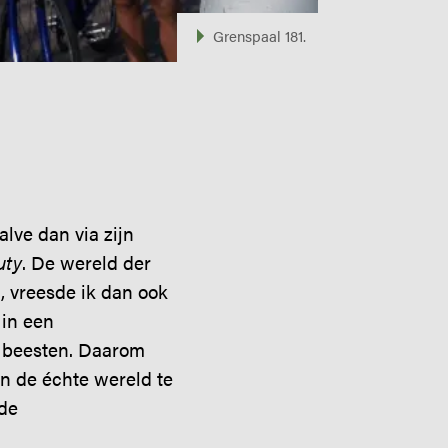
Grenspaal 181.
lve dan via zijn
uty
. De wereld der
, vreesde ik dan ook
 in een
e beesten. Daarom
an de échte wereld te
 de