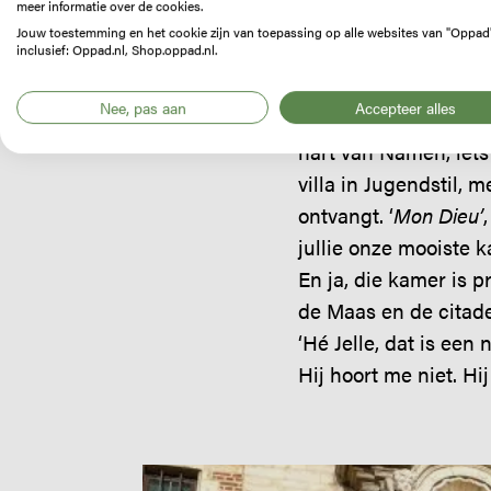
meer informatie over de cookies.
Jouw toestemming en het cookie zijn van toepassing op alle websites van "Oppad
inclusief: Oppad.nl, Shop.oppad.nl.
dan nog 27 kilometer
Nee, pas aan
Accepteer alles
de naam van de stad n
hart van Namen, iets
villa in Jugendstil, 
ontvangt. ‘
Mon Dieu’
jullie onze mooiste k
En ja, die kamer is p
de Maas en de citade
‘Hé Jelle, dat is een 
Hij hoort me niet. Hi
Image