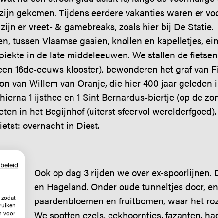
r zijn gekomen. Tijdens eerdere vakanties waren er v
u zijn er vreet- & gamebreaks, zoals hier bij De Statie.
en, tussen Vlaamse gaaien, knollen en kapelletjes, ein
piekte in de late middeleeuwen. We stallen de fietsen
 een 16de-eeuws klooster), bewonderen het graf van F
on van Willem van Oranje, die hier 400 jaar geleden i
hierna 1 ijsthee en 1 Sint Bernardus-biertje (op de z
ten in het Begijnhof (uiterst sfeervol werelderfgoed)
ietst: overnacht in Diest.
beleid
Ook op dag 3 rijden we over ex-spoorlijnen
en Hageland. Onder oude tunneltjes door, en
 zodat
paardenbloemen en fruitbomen, waar het ro
ruiken
n voor
We spotten ezels, eekhoorntjes, fazanten, h