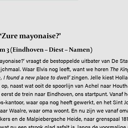
: ‘Zure mayonaise?’
t/m 3 (Eindhoven – Diest – Namen)
ayonaise?’ vraagt de bestoppelde uitbater van De Stat
Wijchmaal. Waar Elvis nog leeft, want we horen
The Kin
, I found a new place to dwell’
zingen. Jelle kiest Holl
 op, naast wat ooit de spoorlijn van Achel naar Houth
eerst de trein naar Eindhoven, ons startpunt. Vanaf h
ps-kantoor, waar opa nog heeft gewerkt, en het Sint Jo
aar Waalre, waar oma woont. En nu zijn we vanaf oma’
ikkers en de Malpiebergsche Heide, naar grenspaal 18
(wat nu een strook glad asfalt is, langs de voormalige