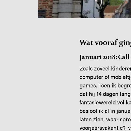
Wat vooraf ging
Januari 2018: Call
Zoals zoveel kindere
computer of mobieltje
games. Toen ik begre
dat hij 14 dagen lan
fantasiewereld vol k
besloot ik al in janu
laten zien, waar spro
voorjaarsvakantie?’, v