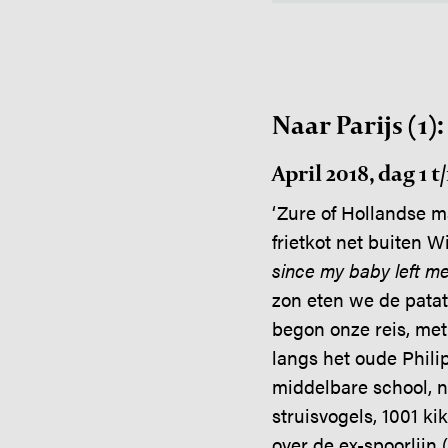
Naar Parijs (1)
April 2018, dag 1 
‘Zure of Hollandse m
frietkot net buiten 
since my baby left me
zon eten we de patat
begon onze reis, met 
langs het oude Phili
middelbare school, n
struisvogels, 1001 k
over de ex-spoorlijn 