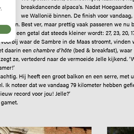
breakdancende alpaca’s. Nadat Hoegaarden 
",
we Wallonië binnen. De finish voor vandaag,
 fietsen. Best ver, maar prettig vaak passeren we nu
aast een getal dat steeds kleiner wordt: 27, 23, 20, 1
 voorbij waar de Sambre in de Maas stroomt, vinden w
met daarin een
chambre d’h
ôte
(bed & breakfast), waar 
, zegt ze, vertederd naar de vermoeide Jelle kijkend. ‘
amer!’
rachtig. Hij heeft een groot balkon en een serre, met u
l. Ik noteer dat we vandaag 79 kilometer hebben gefie
nieuw record voor jou! Jelle?’
j gamet.
Image