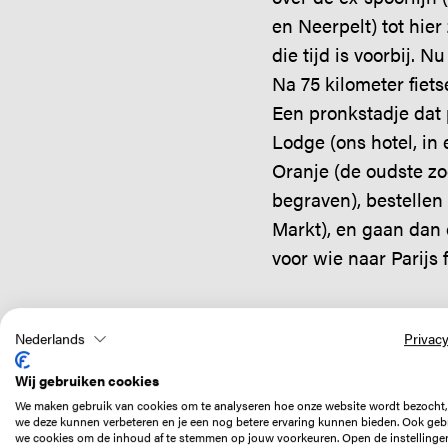
en Neerpelt) tot hie
die tijd is voorbij. N
Na 75 kilometer fiets
Een pronkstadje dat 
Lodge (ons hotel, in
Oranje (de oudste zo
begraven), bestellen 
Markt), en gaan dan e
voor wie naar Parijs f
Nederlands
Privacy
‘Weet je wat? Ik geef
Wij gebruiken cookies
jullie onze mooiste
We maken gebruik van cookies om te analyseren hoe onze website wordt bezocht,
we deze kunnen verbeteren en je een nog betere ervaring kunnen bieden. Ook geb
kamer!’
we cookies om de inhoud af te stemmen op jouw voorkeuren. Open de instellinge