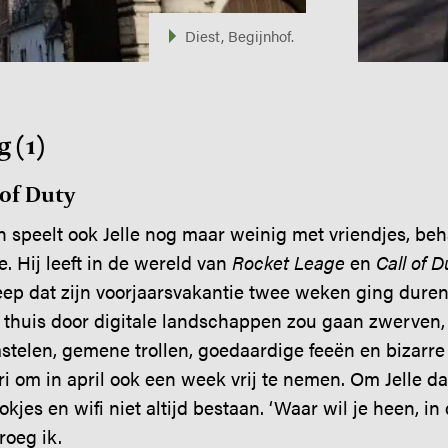
Diest, Begijnhof.
 (1)
 of Duty
n speelt ook Jelle nog maar weinig met vriendjes, beha
. Hij leeft in de wereld van
Rocket Leage
en
Call of D
ep dat zijn voorjaarsvakantie twee weken ging duren
g thuis door digitale landschappen zou gaan zwerven,
astelen, gemene trollen, goedaardige feeën en bizarr
ari om in april ook een week vrij te nemen. Om Jelle d
okjes en wifi niet altijd bestaan. ‘Waar wil je heen, in
roeg ik.