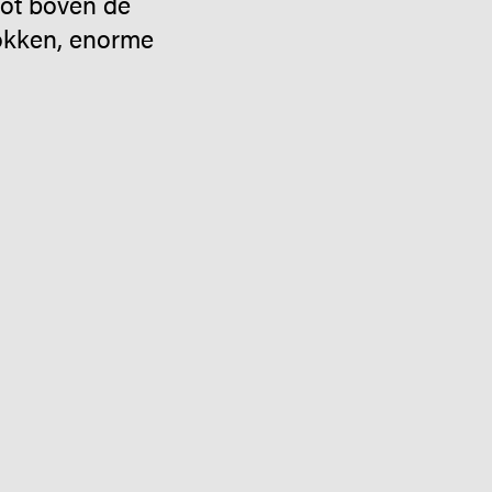
tot boven de
bokken, enorme