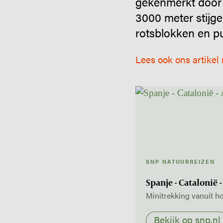
gekenmerkt door 
3000 meter stijge
rotsblokken en pu
Lees ook ons artikel
SNP NATUURREIZEN
Spanje - Catalonië 
Minitrekking vanuit ho
Bekijk op snp.nl