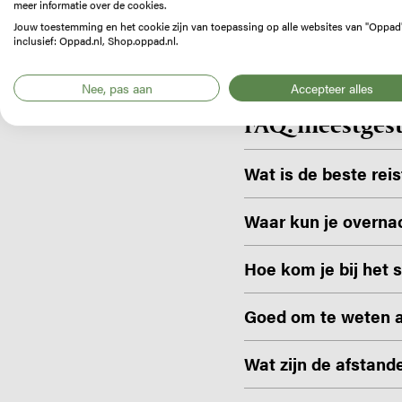
meer informatie over de cookies.
Jouw toestemming en het cookie zijn van toepassing op alle websites van "Oppad
inclusief: Oppad.nl, Shop.oppad.nl.
Nee, pas aan
Accepteer alles
FAQ: meestgest
Wat is de beste reis
Deze huttentochten l
Waar kun je overnac
sneeuwvelden op deze 
Op de Carros de Foc 
september. Houd er r
Hoe kom je bij het 
keuze waar je kunt s
tocht.
Je kunt Espot het ma
slaap je op een lage
Goed om te weten al
over. Ook kun je vli
De hutten in dit dee
De Carros de Foc is 
rijden.
berghutten in de Al
Wat zijn de afstand
altijd duidelijk aan
Dit was ons schema 