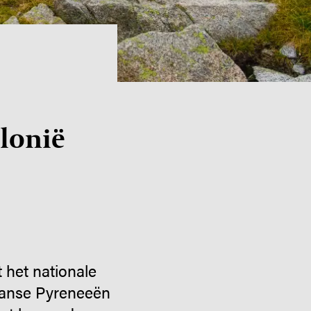
alonië
 het nationale
laanse Pyreneeën