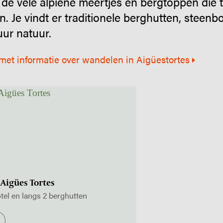
de vele alpiene meertjes én bergtoppen die 
n. Je vindt er traditionele berghutten, steen
ur natuur.
 met informatie over wandelen in Aigüestortes
- Aigües Tortes
tel en langs 2 berghutten