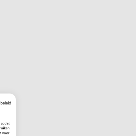
beleid
 zodat
ruiken
n voor