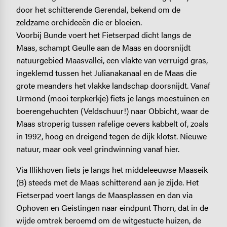
door het schitterende Gerendal, bekend om de
zeldzame orchideeën die er bloeien.
Voorbij Bunde voert het Fietserpad dicht langs de
Maas, schampt Geulle aan de Maas en doorsnijdt
natuurgebied Maasvallei, een vlakte van verruigd gras,
ingeklemd tussen het Julianakanaal en de Maas die
grote meanders het vlakke landschap doorsnijdt. Vanaf
Urmond (mooi terpkerkje) fiets je langs moestuinen en
boerengehuchten (Veldschuur!) naar Obbicht, waar de
Maas stroperig tussen rafelige oevers kabbelt of, zoals
in 1992, hoog en dreigend tegen de dijk klotst. Nieuwe
natuur, maar ook veel grindwinning vanaf hier.
Via Illikhoven fiets je langs het middeleeuwse Maaseik
(B) steeds met de Maas schitterend aan je zijde. Het
Fietserpad voert langs de Maasplassen en dan via
Ophoven en Geistingen naar eindpunt Thorn, dat in de
wijde omtrek beroemd om de witgestucte huizen, de