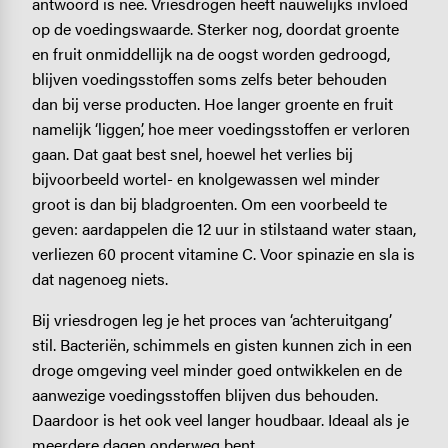
antwoord is nee. Vriesdrogen heeft nauwelijks invloed
op de voedingswaarde. Sterker nog, doordat groente
en fruit onmiddellijk na de oogst worden gedroogd,
blijven voedingsstoffen soms zelfs beter behouden
dan bij verse producten. Hoe langer groente en fruit
namelijk ‘liggen’, hoe meer voedingsstoffen er verloren
gaan. Dat gaat best snel, hoewel het verlies bij
bijvoorbeeld wortel- en knolgewassen wel minder
groot is dan bij bladgroenten. Om een voorbeeld te
geven: aardappelen die 12 uur in stilstaand water staan,
verliezen 60 procent vitamine C. Voor spinazie en sla is
dat nagenoeg niets.
Bij vriesdrogen leg je het proces van ‘achteruitgang’
stil. Bacteriën, schimmels en gisten kunnen zich in een
droge omgeving veel minder goed ontwikkelen en de
aanwezige voedingsstoffen blijven dus behouden.
Daardoor is het ook veel langer houdbaar. Ideaal als je
meerdere dagen onderweg bent.