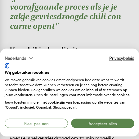
voorafgaande proces als je je
zakje gevriesdroogde chili con
carne opent"
Verschil in kwaliteit
Nederlands
Privacybeleid
Ook Prof. Dr. Ir. Ingeborg Brouwer van de
Faculty of
Health Sciences
van de Vrije Universiteit Amsterdam
Wij gebruiken cookies
stelt dat de meeste voedingsstoffen in gevriesdroogde
We maken gebruik van cookies om te analyseren hoe onze website wordt
maaltijden behouden blijven. ‘Vezels en mineralen
bezocht, zodat we deze kunnen verbeteren en je een nog betere ervaring
kunnen bieden. Ook gebruiken we cookies om de inhoud af te stemmen op
blijven vrijwel allemaal bewaard. Voor vitamine C is dat
jouw voorkeuren. Open de instellingen voor meer informatie over de cookies.
zo’n 90%, maar aan vitamine A gaat wel zo’n 30 tot 40
Jouw toestemming en het cookie zijn van toepassing op alle websites van
procent verloren ten opzichte van vers voedsel dat
"Oppad", inclusief: Oppad.nl, Shop.oppad.nl.
meteen van het land komt. Nu is het zo dat
voedingsstoffen ook in verse producten snel
Nee, pas aan
Accepteer alles
teruglopen naarmate ze langer liggen. Daarom wordt
voedsel snel gevriesdroogd om zo min mogelijk