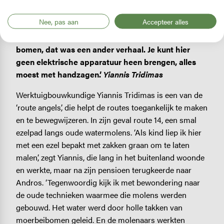
De Engelen van Andros Routes
Nee, pas aan
Accepteer alles
‘Het was veel werk om dit pad schoon te maken. De
planten kun je gemakkelijk weghalen, maar de
bomen, dat was een ander verhaal. Je kunt hier
geen elektrische apparatuur heen brengen, alles
moest met handzagen.’
Yiannis Tridimas
Werktuigbouwkundige Yiannis Tridimas is een van de
‘route angels’, die helpt de routes toegankelijk te maken
en te bewegwijzeren. In zijn geval route 14, een smal
ezelpad langs oude watermolens. ‘Als kind liep ik hier
met een ezel bepakt met zakken graan om te laten
malen’, zegt Yiannis, die lang in het buitenland woonde
en werkte, maar na zijn pensioen terugkeerde naar
Andros. ‘Tegenwoordig kijk ik met bewondering naar
de oude technieken waarmee die molens werden
gebouwd. Het water werd door holle takken van
moerbeibomen geleid. En de molenaars werkten