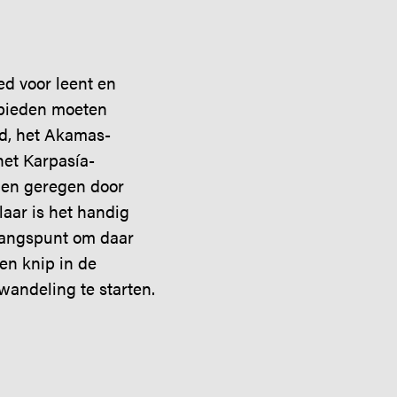
ed voor leent en
ebieden moeten
d, het Akamas-
het Karpasía-
rden geregen door
aar is het handig
gangspunt om daar
en knip in de
 wandeling te starten.