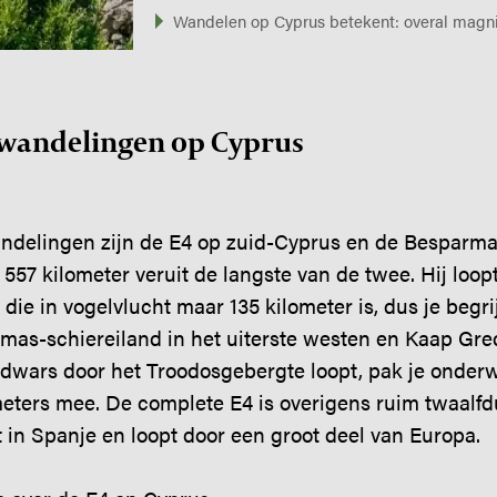
Wandelen op Cyprus betekent: overal magni
wandelingen op Cyprus
ndelingen zijn de E4 op zuid-Cyprus en de Besparmak
 557 kilometer veruit de langste van de twee. Hij loo
 die in vogelvlucht maar 135 kilometer is, dus je beg
amas-schiereiland in het uiterste westen en Kaap Grec
 dwars door het Troodosgebergte loopt, pak je onderw
eters mee. De complete E4 is overigens ruim twaalfd
t in Spanje en loopt door een groot deel van Europa.