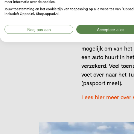
meer informatie over de cookies.
Cyprus is opgesplits
Jouw toestemming en het cookie zijn van toepassing op alle websites van "Oppad
noordelijke deel van
inclusief: Oppad.nl, Shop.oppad.nl.
een derde deel van he
Nee, pas aan
Accepteer alles
bufferzone tussen no
hoofdstad Nicosia, e
mogelijk om van het 
een auto huurt in het
verzekerd. Veel toer
voet over naar het T
(paspoort mee!).
Lees hier meer over 
Image