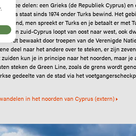
t in twee delen: een Grieks (de Republiek Cyprus) en 
",
 Cyprus staat sinds 1974 onder Turks bewind. Het geb
t eiland, men spreekt er Turks en je betaalt er met Tu
ord- en zuid-Cyprus loopt van oost naar west, ook d
n wordt bewaakt door troepen van de Verenigde Natie
ene deel naar het andere over te steken, er zijn zeve
 zuiden kun je in principe naar het noorden, maar je a
isten steken de Green Line, zoals de grens wordt geno
urkse gedeelte van de stad via het voetgangerscheckp
wandelen in het noorden van Cyprus (extern)