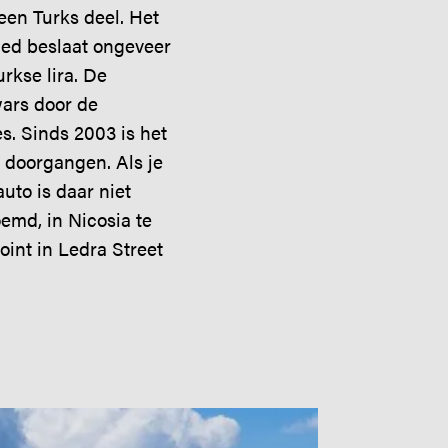
een Turks deel. Het
ied beslaat ongeveer
rkse lira. De
wars door de
s. Sinds 2003 is het
n doorgangen. Als je
uto is daar niet
emd, in Nicosia te
oint in Ledra Street