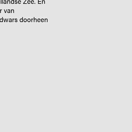
ellandse Zee. En
r van
d dwars doorheen