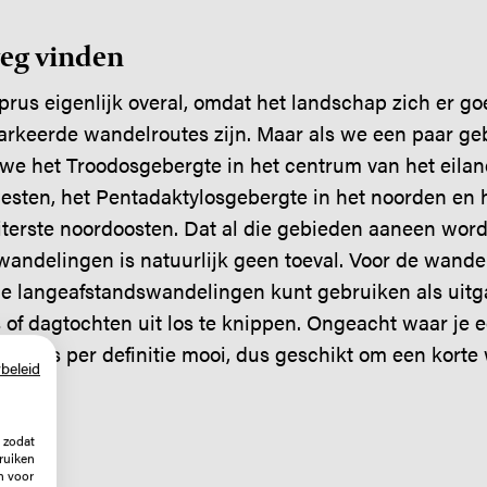
weg vinden
us eigenlijk overal, omdat het landschap zich er go
arkeerde wandelroutes zijn. Maar als we een paar g
we het Troodosgebergte in het centrum van het eilan
westen, het Pentadaktylosgebergte in het noorden en 
uiterste noordoosten. Dat al die gebieden aaneen wo
andelingen is natuurlijk geen toeval. Voor de wandel
die langeafstandswandelingen kunt gebruiken als uit
 of dagtochten uit los te knippen. Ongeacht waar je e
catie is per definitie mooi, dus geschikt om een korte
beleid
 zodat
ruiken
n voor